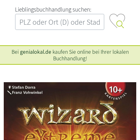
L‍i‍e‍b‍l‍i‍n‍g‍s‍b‍u‍c‍h‍h‍a‍n‍d‍l‍u‍n‍g‍ ‍s‍u‍c‍h‍e‍n‍:‍
Bei
genialokal.de
kaufen Sie online bei Ihrer lokalen
Buchhandlung!