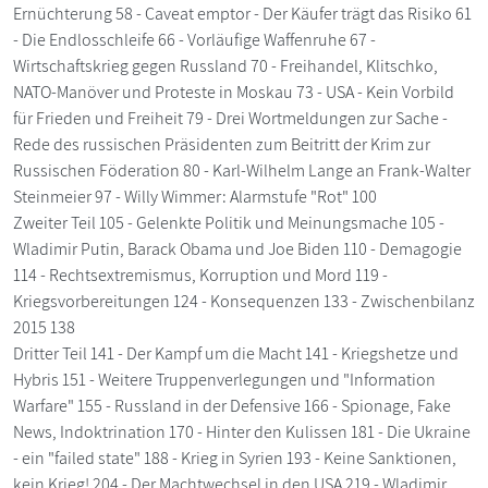
Ernüchterung 58 - Caveat emptor - Der Käufer trägt das Risiko 61
- Die Endlosschleife 66 - Vorläufige Waffenruhe 67 -
Wirtschaftskrieg gegen Russland 70 - Freihandel, Klitschko,
NATO-Manöver und Proteste in Moskau 73 - USA - Kein Vorbild
für Frieden und Freiheit 79 - Drei Wortmeldungen zur Sache -
Rede des russischen Präsidenten zum Beitritt der Krim zur
Russischen Föderation 80 - Karl-Wilhelm Lange an Frank-Walter
Steinmeier 97 - Willy Wimmer: Alarmstufe "Rot" 100
Zweiter Teil 105 - Gelenkte Politik und Meinungsmache 105 -
Wladimir Putin, Barack Obama und Joe Biden 110 - Demagogie
114 - Rechtsextremismus, Korruption und Mord 119 -
Kriegsvorbereitungen 124 - Konsequenzen 133 - Zwischenbilanz
2015 138
Dritter Teil 141 - Der Kampf um die Macht 141 - Kriegshetze und
Hybris 151 - Weitere Truppenverlegungen und "Information
Warfare" 155 - Russland in der Defensive 166 - Spionage, Fake
News, Indoktrination 170 - Hinter den Kulissen 181 - Die Ukraine
- ein "failed state" 188 - Krieg in Syrien 193 - Keine Sanktionen,
kein Krieg! 204 - Der Machtwechsel in den USA 219 - Wladimir