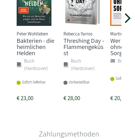
Peter Wohlleben
Rebecca Yarros
Martin Wehrle
Bakterien - die
Threshing Day -
Wer wärst
heimlichen
Flammengeküs
ohne dein
Helden
st
Sorgen?
Buch
Buch
Buch (Sof
(Hardcover)
(Hardcover)
Sofort lieferba
Sofort lieferbar
Vorbestellbar
€
23,00
€
28,00
€
20,00
Zahlungsmethoden