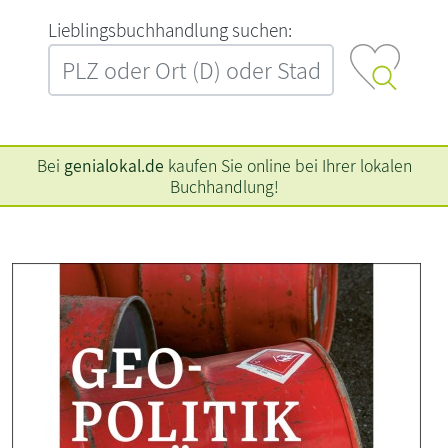
L‍i‍e‍b‍l‍i‍n‍g‍s‍b‍u‍c‍h‍h‍a‍n‍d‍l‍u‍n‍g‍ ‍s‍u‍c‍h‍e‍n‍:‍
Bei
genialokal.de
kaufen Sie online bei Ihrer lokalen
Buchhandlung!