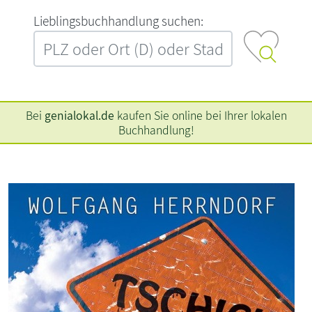
L‍i‍e‍b‍l‍i‍n‍g‍s‍b‍u‍c‍h‍h‍a‍n‍d‍l‍u‍n‍g‍ ‍s‍u‍c‍h‍e‍n‍:‍
Bei
genialokal.de
kaufen Sie online bei Ihrer lokalen
Buchhandlung!