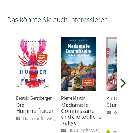
Das könnte Sie auch interessieren
Beatrix Gerstberger
Pierre Martin
Miriam Georg
Die
Madame le
Sturmland
Hummerfrauen
Commissaire
Buch (Sof
und die tödliche
Buch (Softcover)
Rallye
Buch (Softcover)
Sofort lieferba