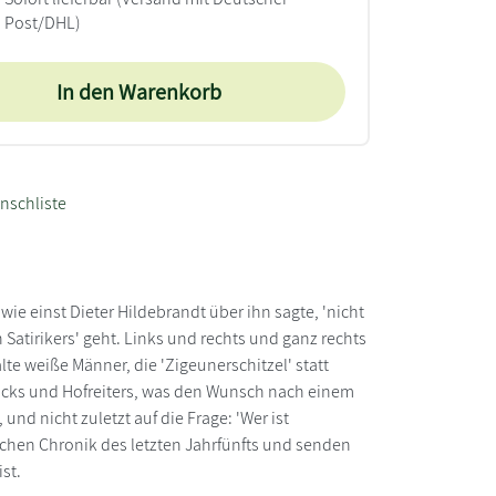
Post/DHL)
In den Warenkorb
nschliste
ie einst Dieter Hildebrandt über ihn sagte, 'nicht
atirikers' geht. Links und rechts und ganz rechts
 alte weiße Männer, die 'Zigeunerschitzel' statt
k-Zacks und Hofreiters, was den Wunsch nach einem
und nicht zuletzt auf die Frage: 'Wer ist
chen Chronik des letzten Jahrfünfts und senden
st.