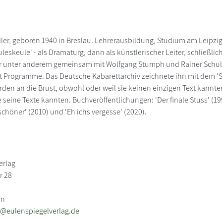
ler, geboren 1940 in Breslau. Lehrerausbildung, Studium am Leipzige
leskeule' - als Dramaturg, dann als künstlerischer Leiter, schließli
er unter anderem gemeinsam mit Wolfgang Stumph und Rainer Schulze
 Programme. Das Deutsche Kabarettarchiv zeichnete ihn mit dem 'St
rden an die Brust, obwohl oder weil sie keinen einzigen Text kannt
ie seine Texte kannten. Buchveröffentlichungen: 'Der finale Stuss' (19
chöner' (2010) und 'Eh ichs vergesse' (2020).
erlag
r 28
in
@eulenspiegelverlag.de