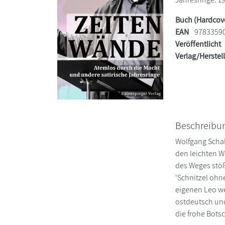
Buch (Hardcov
EAN
9783359
Veröffentlicht
Verlag/Herstel
Beschreibu
Wolfgang Schal
den leichten W
des Weges stößt
'Schnitzel ohn
eigenen Leo wec
ostdeutsch und
die frohe Botsc