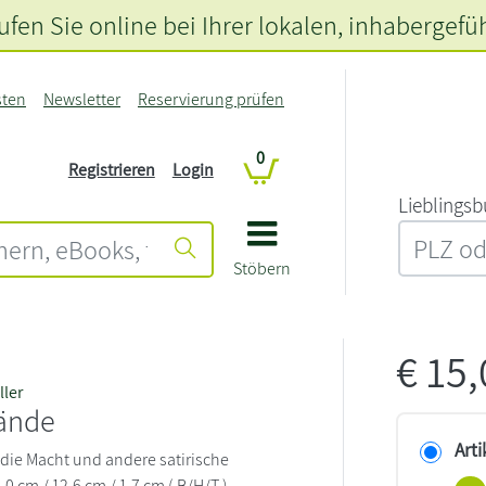
fen Sie online bei Ihrer lokalen
, inhabergefü
sten
Newsletter
Reservierung prüfen
0
Registrieren
Login
L‍i‍e‍b‍l‍i‍n‍g‍s‍b
Stöbern
€
15
ller
ände
Arti
die Macht und andere satirische
,0 cm / 12,6 cm / 1,7 cm ( B/H/T )