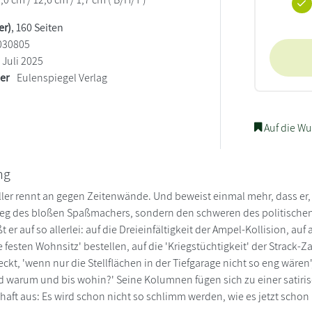
er)
, 160 Seiten
030805
Juli 2025
ler
Eulenspiegel Verlag
Auf die Wu
ng
ler rennt an gegen Zeitenwände. Und beweist einmal mehr, dass er, w
eg des bloßen Spaßmachers, sondern den schweren des politischen S
 er auf so allerlei: auf die Dreieinfältigkeit der Ampel-Kollision, auf
e festen Wohnsitz' bestellen, auf die 'Kriegstüchtigkeit' der Strac
kt, 'wenn nur die Stellflächen in der Tiefgarage nicht so eng wären', 
 warum und bis wohin?' Seine Kolumnen fügen sich zu einer satiris
haft aus: Es wird schon nicht so schlimm werden, wie es jetzt schon i