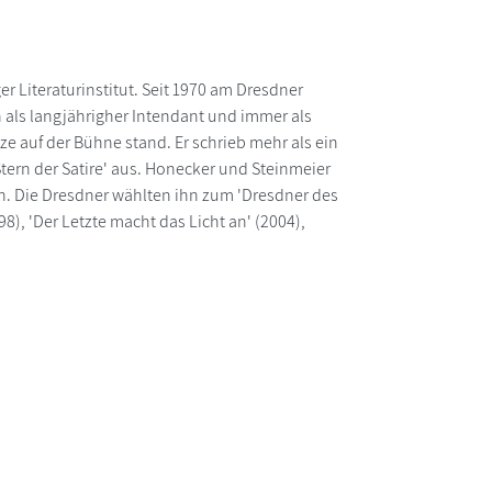
r Literaturinstitut. Seit 1970 am Dresdner
ch als langjährigher Intendant und immer als
 auf der Bühne stand. Er schrieb mehr als ein
ern der Satire' aus. Honecker und Steinmeier
en. Die Dresdner wählten ihn zum 'Dresdner des
98), 'Der Letzte macht das Licht an' (2004),