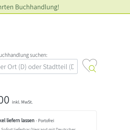
hrten
Buchhandlung!
‍u‍c‍h‍h‍a‍n‍d‍l‍u‍n‍g‍ ‍s‍u‍c‍h‍e‍n‍:‍
,00
inkl. MwSt.
kel liefern lassen
- Portofrei
Sofort lieferbar
(Versand mit Deutscher