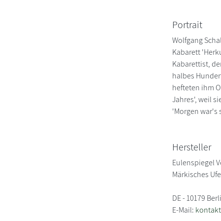
Portrait
Wolfgang Schal
Kabarett 'Herku
Kabarettist, d
halbes Hundert
hefteten ihm O
Jahres', weil s
'Morgen war's s
Hersteller
Eulenspiegel V
Märkisches Ufe
DE - 10179 Berl
E-Mail:
kontakt