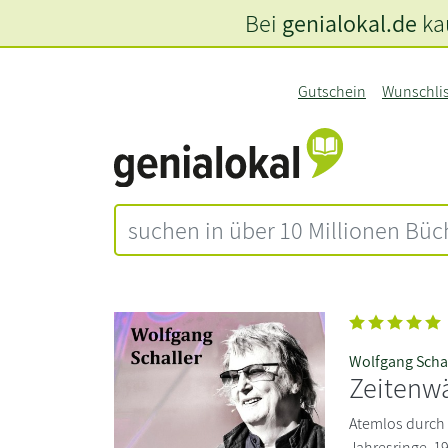
Bei
genialokal.de
kau
Gutschein
Wunschli
Wolfgang Scha
Zeitenw
Atemlos durch 
Jahresringe. 19