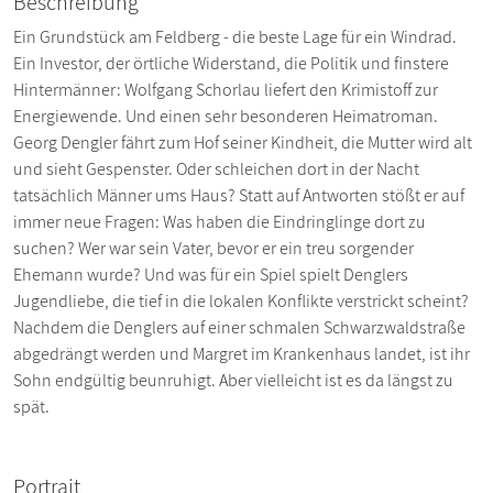
Beschreibung
Ein Grundstück am Feldberg - die beste Lage für ein Windrad.
Ein Investor, der örtliche Widerstand, die Politik und finstere
Hintermänner: Wolfgang Schorlau liefert den Krimistoff zur
Energiewende. Und einen sehr besonderen Heimatroman.
Georg Dengler fährt zum Hof seiner Kindheit, die Mutter wird alt
und sieht Gespenster. Oder schleichen dort in der Nacht
tatsächlich Männer ums Haus? Statt auf Antworten stößt er auf
immer neue Fragen: Was haben die Eindringlinge dort zu
suchen? Wer war sein Vater, bevor er ein treu sorgender
Ehemann wurde? Und was für ein Spiel spielt Denglers
Jugendliebe, die tief in die lokalen Konflikte verstrickt scheint?
Nachdem die Denglers auf einer schmalen Schwarzwaldstraße
abgedrängt werden und Margret im Krankenhaus landet, ist ihr
Sohn endgültig beunruhigt. Aber vielleicht ist es da längst zu
spät.
Portrait