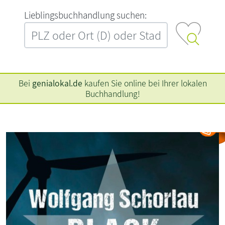
L‍i‍e‍b‍l‍i‍n‍g‍s‍b‍u‍c‍h‍h‍a‍n‍d‍l‍u‍n‍g‍ ‍s‍u‍c‍h‍e‍n‍:‍
Bei
genialokal.de
kaufen Sie online bei Ihrer lokalen
Buchhandlung!