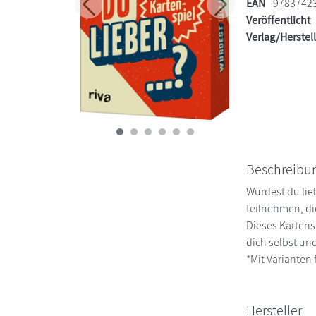
EAN
9783742
Zurück
Weiter
Veröffentlicht
Verlag/Herstel
Beschreibu
Würdest du lie
teilnehmen, di
Dieses Kartensp
dich selbst und
*Mit Varianten 
Hersteller