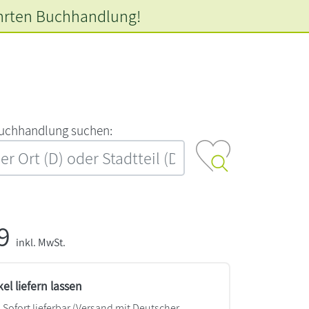
hrten
Buchhandlung!
‍u‍c‍h‍h‍a‍n‍d‍l‍u‍n‍g‍ ‍s‍u‍c‍h‍e‍n‍:‍
99
inkl. MwSt.
kel liefern lassen
Sofort lieferbar
(Versand mit Deutscher