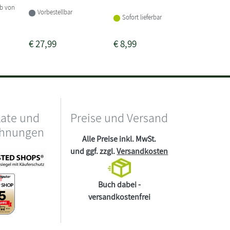
lb von
Vorbestellbar
Sofort lieferbar
Sofort li
€
27,99
€
8,99
€
8,99
kate und
Preise und Versand
chnungen
Alle Preise inkl. MwSt.
und ggf. zzgl.
Versandkosten
Buch dabei -
versandkostenfrei