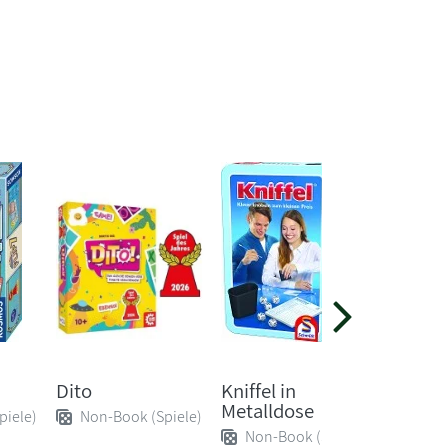
Dito
Kniffel in
Wizard
Metalldose
Karten
piele)
Non-Book (Spiele)
Non-Book (Spiele)
Non-B