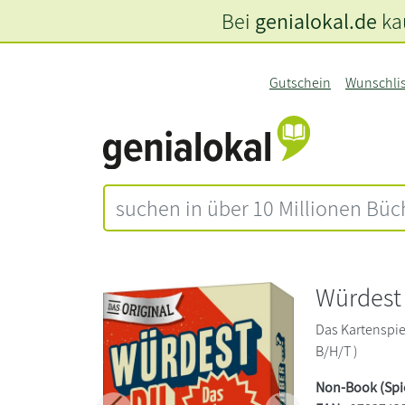
Bei
genialokal.de
kau
Gutschein
Wunschli
Würdest d
Das Kartenspiel
B/H/T )
Non-Book (Spi