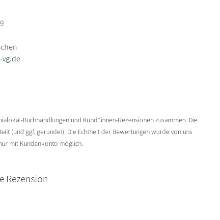
89
nchen
-vg.de
enialokal-Buchhandlungen und Kund*innen-Rezensionen zusammen. Die
ilt (und ggf. gerundet). Die Echtheit der Bewertungen wurde von uns
 nur mit Kundenkonto möglich.
ne Rezension