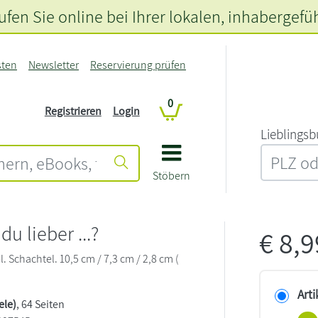
fen Sie online bei Ihrer lokalen
, inhabergefü
sten
Newsletter
Reservierung prüfen
0
Registrieren
Login
L‍i‍e‍b‍l‍i‍n‍g‍s‍b
Stöbern
u lieber ...?
€
8,
. Schachtel. 10,5 cm / 7,3 cm / 2,8 cm (
Arti
ele)
, 64 Seiten