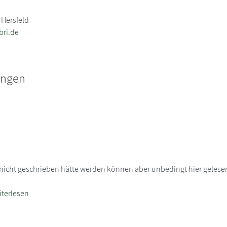
 Hersfeld
bri.de
ungen
nd nicht geschrieben hätte werden können aber unbedingt hier geles
iterlesen