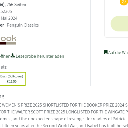
er)
, 256 Seiten
652305
Mai 2024
ler
Penguin Classics
Auf die Wu
ffnen
Leseprobe herunterladen
 als:
Buch (Softcover)
€
13,50
ng
E WOMEN'S PRIZE 2025 SHORTLISTED FOR THE BOOKER PRIZE 2024 
OR THE WALTER SCOTT PRIZE 2025 LONGLISTED FOR THE WINGATE PRIZE 
homes, and the unexpected shape of revenge - for readers of Patrici
 fifteen years after the Second World War, and Isabel has built herself 