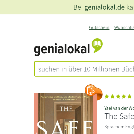
Bei
genialokal.de
kau
Gutschein
Wunschli
Yael van der 
The Saf
Sprachen: Engli