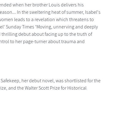
upended when her brother Louis delivers his
 season... In the sweltering heat of summer, Isabel's
omen leads to a revelation which threatens to
novel' Sunday Times 'Moving, unnerving and deeply
thrilling debut about facing up to the truth of
ntrol to her page-turner about trauma and
Safekeep, her debut novel, was shortlisted for the
ze, and the Walter Scott Prize for Historical