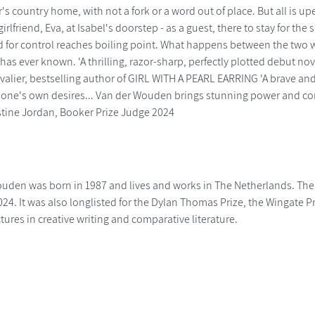
's country home, with not a fork or a word out of place. But all is 
irlfriend, Eva, at Isabel's doorstep - as a guest, there to stay for the
 for control reaches boiling point. What happens between the two w
 has ever known. 'A thrilling, razor-sharp, perfectly plotted debut 
valier, bestselling author of GIRL WITH A PEARL EARRING 'A brave and 
o one's own desires... Van der Wouden brings stunning power and co
stine Jordan, Booker Prize Judge 2024
ouden was born in 1987 and lives and works in The Netherlands. The 
24. It was also longlisted for the Dylan Thomas Prize, the Wingate Pri
ctures in creative writing and comparative literature.