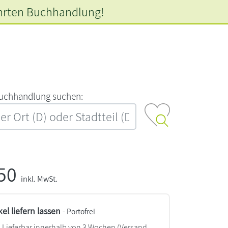
hrten
Buchhandlung!
‍u‍c‍h‍h‍a‍n‍d‍l‍u‍n‍g‍ ‍s‍u‍c‍h‍e‍n‍:‍
,50
inkl. MwSt.
kel liefern lassen
- Portofrei
Lieferbar innerhalb von 3 Wochen
(Versand