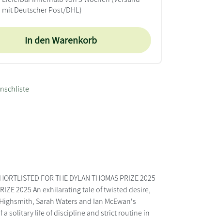
mit Deutscher Post/DHL)
In den Warenkorb
nschliste
SHORTLISTED FOR THE DYLAN THOMAS PRIZE 2025
2025 An exhilarating tale of twisted desire,
a Highsmith, Sarah Waters and Ian McEwan's
a solitary life of discipline and strict routine in