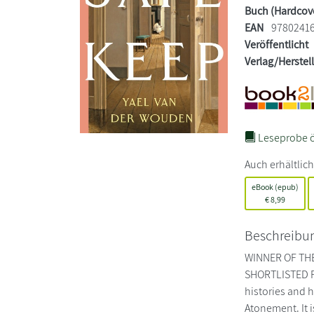
Buch (Hardcov
EAN
9780241
Veröffentlicht
Verlag/Herstel
Leseprobe ö
Auch erhältlich
eBook (epub)
€
8,99
Beschreibu
WINNER OF TH
SHORTLISTED F
histories and 
Atonement. It is