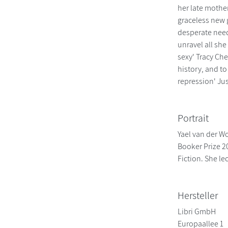
her late mother
graceless new g
desperate need
unravel all she
sexy' Tracy Che
history, and t
repression' Ju
Portrait
Yael van der W
Booker Prize 20
Fiction. She le
Hersteller
Libri GmbH
Europaallee 1