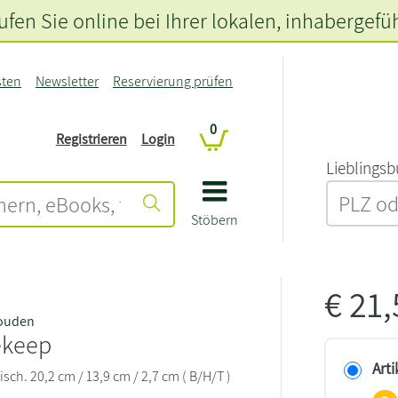
fen Sie online bei Ihrer lokalen
, inhabergefü
sten
Newsletter
Reservierung prüfen
0
Registrieren
Login
L‍i‍e‍b‍l‍i‍n‍g‍s‍b
Stöbern
€
21
Wouden
ekeep
Arti
sch. 20,2 cm / 13,9 cm / 2,7 cm ( B/H/T )