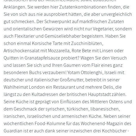
Anklängen. Sie werden hier Zutatenkombinationen finden, die
Sie von sich aus nie ausprobiert hätten, die aber unvergleichlich
gut schmecken. Der Schwerpunkt auf marktfrischen Zutaten
und orientalischen Gewürzen wird nicht nur Vegetarier, sondern
auch Flexitarier und Gemüseliebhaber begeistern. Haben Sie
schon einmal Korsische Tarte mit Zucchiniblüten,
Artischockensalat mit Mozzarella, Rote Bete mit Linsen oder
Quitten in Granatapfelsauce probiert? Wagen Sie den Versuch
und lassen Sie sich und Ihren Gaumen vom Flair eines ganz
besonderen Buchs verzaubern! Yotam Ottolenghi, Israeli mit
deutscher und italienischer Großmutter, betreibt in seiner
Wahlheimat London ein Restaurant und mehrere Delis, die
längst zu den Kultadressen der britischen Hauptstadt zählen.
Seine Küche ist geprägt von Einflüssen des Mittleren Ostens und
dem Geschmack der syrischen, türkischen, libanesischen,
iranischen, israelischen und armenischen Küche. Neben seiner
wöchentlichen Food-Kolumne für das Wochenend-Magazin des
Guardian ist er auch dank seiner inzwischen drei Kochbücher -