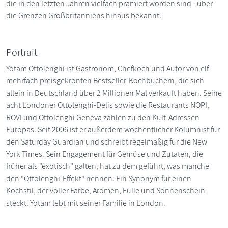
die in den letzten Jahren vielfach prämiert worden sind - über
die Grenzen Großbritanniens hinaus bekannt.
Portrait
Yotam Ottolenghi ist Gastronom, Chefkoch und Autor von elf
mehrfach preisgekrönten Bestseller-Kochbüchern, die sich
allein in Deutschland über 2 Millionen Mal verkauft haben. Seine
acht Londoner Ottolenghi-Delis sowie die Restaurants NOPI,
ROVI und Ottolenghi Geneva zählen zu den Kult-Adressen
Europas. Seit 2006 ist er außerdem wöchentlicher Kolumnist für
den Saturday Guardian und schreibt regelmäßig für die New
York Times. Sein Engagement für Gemüse und Zutaten, die
früher als "exotisch" galten, hat zu dem geführt, was manche
den "Ottolenghi-Effekt" nennen: Ein Synonym für einen
Kochstil, der voller Farbe, Aromen, Fülle und Sonnenschein
steckt. Yotam lebt mit seiner Familie in London.