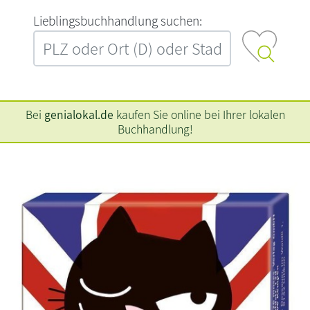
L‍i‍e‍b‍l‍i‍n‍g‍s‍b‍u‍c‍h‍h‍a‍n‍d‍l‍u‍n‍g‍ ‍s‍u‍c‍h‍e‍n‍:‍
Bei
genialokal.de
kaufen Sie online bei Ihrer lokalen
Buchhandlung!