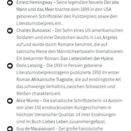
Ernest Hemingway
– Seine legendäre Novelle
Der alte
Mann und das Meer
brachte dem 1899 in den USA
geborenen Schriftsteller den Pulitzerpreis sowie den
Literaturnobelpreis ein.
Charles Bukowski
– Der Sohn eines US-amerikanischen
Soldaten und einer Deutschen wuchs in Los Angeles
auf und wurde durch Romane berühmt, die auf
satirische Weise den Männlichkeitswahn thematisieren.
Ein bekannter Roman:
Das Liebesleben der Hyäne
.
Doris Lessing
– Die 1919 in Persien geborene
Literaturnobelpreisträgerin publizierte 1950 ihr erster
Roman
Afrikanische Tragödie
, die auf eindringliche Art
das schwierige Verhältnis zwischen Schwarzen und
Weißen charakterisiert.
Alice Munro
– Die kanadische Schriftstellerin ist Autorin
von über 150 eindrucksvollen Kurzgeschichten in
höchster literarischer Qualität. 14 ihrer Erzählungen
sind im Buch
Liebes Leben
zusammengefasst.
Guy de Maupassant
– Der große französische