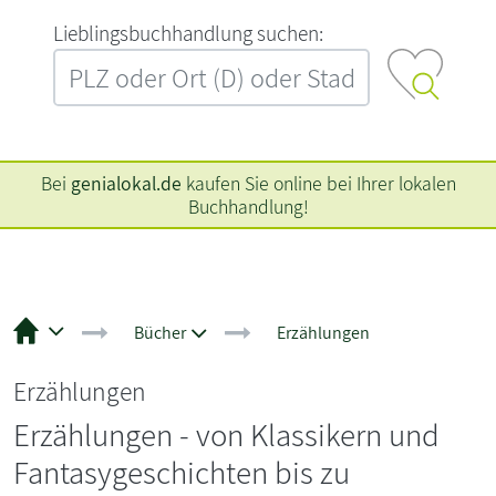
L‍i‍e‍b‍l‍i‍n‍g‍s‍b‍u‍c‍h‍h‍a‍n‍d‍l‍u‍n‍g‍ ‍s‍u‍c‍h‍e‍n‍:‍
Bei
genialokal.de
kaufen Sie online bei Ihrer lokalen
Buchhandlung!
Bücher
Erzählungen
Erzählungen
Erzählungen - von Klassikern und
Fantasygeschichten bis zu