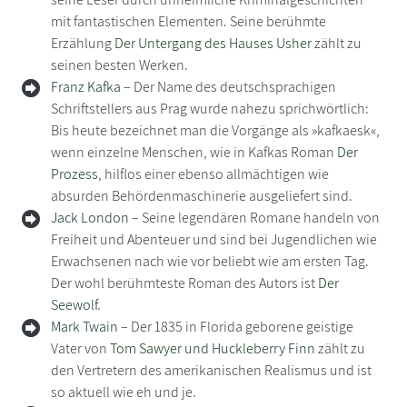
mit fantastischen Elementen. Seine berühmte
Erzählung
Der Untergang des Hauses Usher
zählt zu
seinen besten Werken.
Franz Kafka
– Der Name des deutschsprachigen
Schriftstellers aus Prag wurde nahezu sprichwörtlich:
Bis heute bezeichnet man die Vorgänge als »kafkaesk«,
wenn einzelne Menschen, wie in Kafkas Roman
Der
Prozess
, hilflos einer ebenso allmächtigen wie
absurden Behördenmaschinerie ausgeliefert sind.
Jack London
– Seine legendären Romane handeln von
Freiheit und Abenteuer und sind bei Jugendlichen wie
Erwachsenen nach wie vor beliebt wie am ersten Tag.
Der wohl berühmteste Roman des Autors ist
Der
Seewolf
.
Mark Twain
– Der 1835 in Florida geborene geistige
Vater von
Tom Sawyer und Huckleberry Finn
zählt zu
den Vertretern des amerikanischen Realismus und ist
so aktuell wie eh und je.