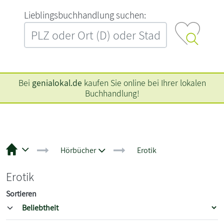
L‍i‍e‍b‍l‍i‍n‍g‍s‍b‍u‍c‍h‍h‍a‍n‍d‍l‍u‍n‍g‍ ‍s‍u‍c‍h‍e‍n‍:‍
Bei
genialokal.de
kaufen Sie online bei Ihrer lokalen
Buchhandlung!
Hörbücher
Erotik
Erotik
Sortieren