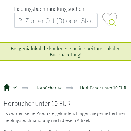
L‍i‍e‍b‍l‍i‍n‍g‍s‍b‍u‍c‍h‍h‍a‍n‍d‍l‍u‍n‍g‍ ‍s‍u‍c‍h‍e‍n‍:‍
Bei
genialokal.de
kaufen Sie online bei Ihrer lokalen
Buchhandlung!
Hörbücher
Hörbücher unter 10 EUR
Hörbücher unter 10 EUR
Es wurden keine Produkte gefunden. Fragen Sie gerne bei Ihrer
Lieblingsbuchhandlung nach diesem Artikel.