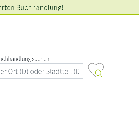
hrten
Buchhandlung!
‍u‍c‍h‍h‍a‍n‍d‍l‍u‍n‍g‍ ‍s‍u‍c‍h‍e‍n‍:‍