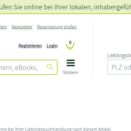
fen Sie online bei Ihrer lokalen
, inhabergefü
sten
Newsletter
Reservierung prüfen
0
Registrieren
Login
L‍i‍e‍b‍l‍i‍n‍g‍s‍b
Stöbern
rne bei Ihrer Lieblingsbuchhandlung nach diesem Artikel.