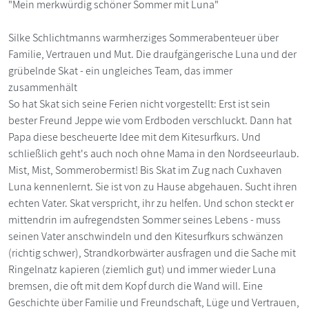
"Mein merkwürdig schöner Sommer mit Luna"
Silke Schlichtmanns warmherziges Sommerabenteuer über
Familie, Vertrauen und Mut. Die draufgängerische Luna und der
grübelnde Skat - ein ungleiches Team, das immer
zusammenhält
So hat Skat sich seine Ferien nicht vorgestellt: Erst ist sein
bester Freund Jeppe wie vom Erdboden verschluckt. Dann hat
Papa diese bescheuerte Idee mit dem Kitesurfkurs. Und
schließlich geht's auch noch ohne Mama in den Nordseeurlaub.
Mist, Mist, Sommerobermist! Bis Skat im Zug nach Cuxhaven
Luna kennenlernt. Sie ist von zu Hause abgehauen. Sucht ihren
echten Vater. Skat verspricht, ihr zu helfen. Und schon steckt er
mittendrin im aufregendsten Sommer seines Lebens - muss
seinen Vater anschwindeln und den Kitesurfkurs schwänzen
(richtig schwer), Strandkorbwärter ausfragen und die Sache mit
Ringelnatz kapieren (ziemlich gut) und immer wieder Luna
bremsen, die oft mit dem Kopf durch die Wand will. Eine
Geschichte über Familie und Freundschaft, Lüge und Vertrauen,