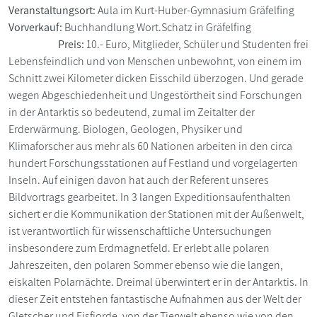
Veranstaltungsort:
Aula im Kurt-Huber-Gymnasium Gräfelfing
Vorverkauf:
Buchhandlung Wort.Schatz in Gräfelfing
Preis:
10.- Euro, Mitglieder, Schüler und Studenten frei
Lebensfeindlich und von Menschen unbewohnt, von einem im
Schnitt zwei Kilometer dicken Eisschild überzogen. Und gerade
wegen Abgeschiedenheit und Ungestörtheit sind Forschungen
in der Antarktis so bedeutend, zumal im Zeitalter der
Erderwärmung. Biologen, Geologen, Physiker und
Klimaforscher aus mehr als 60 Nationen arbeiten in den circa
hundert Forschungsstationen auf Festland und vorgelagerten
Inseln. Auf einigen davon hat auch der Referent unseres
Bildvortrags gearbeitet. In 3 langen Expeditionsaufenthalten
sichert er die Kommunikation der Stationen mit der Außenwelt,
ist verantwortlich für wissenschaftliche Untersuchungen
insbesondere zum Erdmagnetfeld. Er erlebt alle polaren
Jahreszeiten, den polaren Sommer ebenso wie die langen,
eiskalten Polarnächte. Dreimal überwintert er in der Antarktis. In
dieser Zeit entstehen fantastische Aufnahmen aus der Welt der
Gletscher und Eisfjorde, von der Tierwelt ebenso wie von den