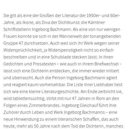
Sie gilt als eine der Großen der Literatur der 1950er- und 60er-
Jahre, als Ikone, als Diva der Dichtkunst: die Kärntner
Schriftstellerin Ingeborg Bachmann. Als eine von nur wenigen
Frauen konnte sie sich in der Männerwelt der tonangebenden
Gruppe 47 durchsetzen. Auch weil sich ihr Werk wegen seiner
Widersprüchlichkeit, ja Widerspenstigkeit nicht so einfach
beschreiben und in eine Schublade stecken lässt. In ihren
Gedichten und Prosatexten – wie auch in ihrem Briefwechsel –
lässt sich eine Dichterin entdecken, die immer wieder irritiert
und überrascht. Auch die Person Ingeborg Bachmann agiert
und reagiert kaum vorhersehbar. Die Liste ihrer Liebhaber liest
sich wie eine kleine Literaturgeschichte. Am Ende zerbricht sie,
wird tablettensüchtig, stirbt mit nur 47 Jahren in Rom an den
Folgen eines Zimmerbrandes. Ingeborg Gleichauf führt ihre
Zuhörer durch Leben und Werk Ingeborg Bachmanns – eine
neue Hinwendung zu einem literarischen Schaffen, das auch
heute, mehr als 50 Jahre nach dem Tod der Dichterin, manches