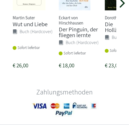
Martin Suter
Eckart von
Dorothee Elm
Hirschhausen
Wut und Liebe
Die
Der Pinguin, der
Hollände
Buch (Hardcover)
fliegen lernte
Buch (Ha
Buch (Hardcover)
Sofort lieferbar
Sofort liefer
Sofort lieferbar
€
26,00
€
18,00
€
23,00
Zahlungsmethoden