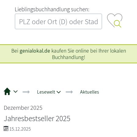
L‍i‍e‍b‍l‍i‍n‍g‍s‍b‍u‍c‍h‍h‍a‍n‍d‍l‍u‍n‍g‍ ‍s‍u‍c‍h‍e‍n‍:‍
Bei
genialokal.de
kaufen Sie online bei Ihrer lokalen
Buchhandlung!
Lesewelt
Aktuelles
Dezember 2025
Jahresbestseller 2025
15.12.2025