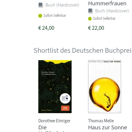
Hummerfrauen
Buch (Hardcover)
Buch (Hardcover)
Sofort lieferbar
Sofort lieferbar
€
24,00
€
22,00
Shortlist des Deutschen Buchprei
Dorothee Elmiger
Thomas Melle
Die
Haus zur Sonne