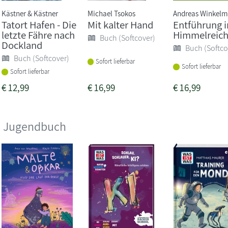
Kästner & Kästner
Michael Tsokos
Andreas Winkel
Tatort Hafen - Die
Mit kalter Hand
Entführung 
letzte Fähre nach
Himmelreic
Buch (Softcover)
Dockland
Buch (Softco
Buch (Softcover)
Sofort lieferbar
Sofort lieferbar
Sofort lieferbar
€
12,99
€
16,99
€
16,99
nd Jugendbuch