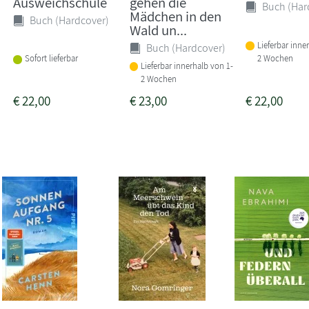
Ausweichschule
gehen die
Buch (Har
Mädchen in den
Buch (Hardcover)
Wald un...
Lieferbar inne
Buch (Hardcover)
2 Wochen
Sofort lieferbar
Lieferbar innerhalb von 1-
2 Wochen
€
22,00
€
23,00
€
22,00