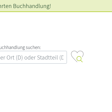
hrten
Buchhandlung!
‍u‍c‍h‍h‍a‍n‍d‍l‍u‍n‍g‍ ‍s‍u‍c‍h‍e‍n‍:‍