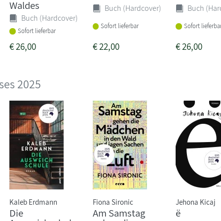
Waldes
Buch (Hardcover)
Buch (Har
Buch (Hardcover)
Sofort lieferbar
Sofort lieferba
Sofort lieferbar
€
26,00
€
22,00
€
26,00
ses 2025
Kaleb Erdmann
Fiona Sironic
Jehona Kicaj
Die
Am Samstag
ë