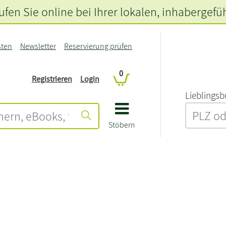
fen Sie online bei Ihrer lokalen
, inhabergefü
sten
Newsletter
Reservierung prüfen
0
Registrieren
Login
L‍i‍e‍b‍l‍i‍n‍g‍s‍b
Stöbern