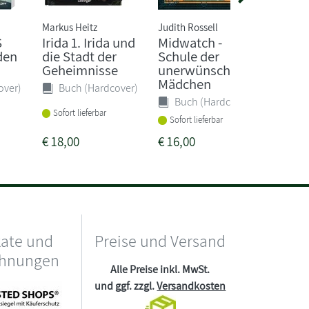
Markus Heitz
Judith Rossell
Sabine
S
Irida 1. Irida und
Midwatch -
Was w
 den
die Stadt der
Schule der
...
Geheimnisse
unerwünschten
Buc
Mädchen
over)
Buch (Hardcover)
Buch (Hardcover)
Sofort
Sofort lieferbar
Sofort lieferbar
€
18,00
€
16,00
€
20,0
kate und
Preise und Versand
chnungen
Alle Preise inkl. MwSt.
und ggf. zzgl.
Versandkosten