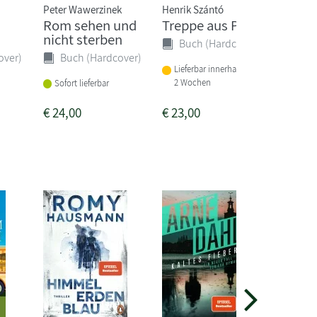
Peter Wawerzinek
Henrik Szántó
Virgini
Rom sehen und
Treppe aus Papier
Die
nicht sterben
Brief
Buch (Hardcover)
over)
Buch (Hardcover)
Buc
Lieferbar innerhalb von 1-
Liefer
2 Wochen
Sofort lieferbar
2 Woc
€
24,00
€
23,00
€
24,0