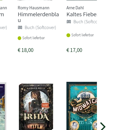
mann
Romy Hausmann
Arne Dahl
Charlott
im
Himmelerdenbla
Kaltes Fieber
Dunkl
h
u
Buch (Softcover)
Buc
ver)
Buch (Softcover)
Sofort lieferbar
Sofort
Sofort lieferbar
€
18,00
€
17,00
€
17,0