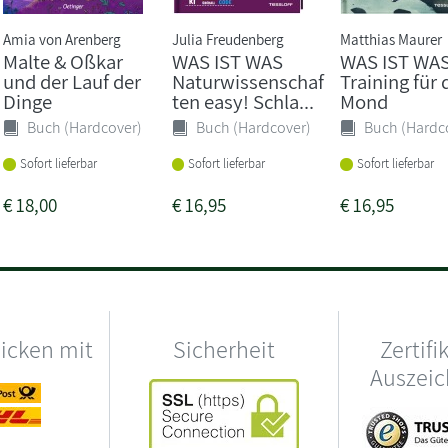
Amia von Arenberg
Julia Freudenberg
Matthias Maurer
Malte & Oßkar
WAS IST WAS
WAS IST WA
und der Lauf der
Naturwissenschaf
Training für
Dinge
ten easy! Schla...
Mond
Buch (Hardcover)
Buch (Hardcover)
Buch (Hardc
Sofort lieferbar
Sofort lieferbar
Sofort lieferbar
€
18,00
€
16,95
€
16,95
hicken mit
Sicherheit
Zertifi
Auszei