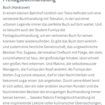
Buch (Hardcover)
In einem kleinen Bahnhof nördlich von Tokio befindet sich eine
versteckte Buchhandlung mit Teesalon, in der laut einer
urbanen Legende immer das perfekte Buch auf dich wartet. Und
so besucht auch der Student Fumiya die
Freitagsbuchhandlung, um ein verlorenes Buch für seinen
kranken Vater wiederzufinden. Es gibt das Buch dort wirklich -
und zudem eine herzliche Gemeinschaft, das ungewöhnliche
Besitzer-Trio: Sugawa, der kreative Chefkoch mit Fliege, der stets
zurückhaltend ist Yasu, der großmäulige Inhaber, lässt schnell
sein großes Herz erkennen. Und Makino, die selbstbewusste
Managerin, die Fumiya den Kopf verdreht. Als Fumiya den
letzten Zug zurück verpasst, darf er über Nacht bleiben und
bekommt sogar einen Job angeboten. Durch seine Arbeit lernt
er sich selbst, den ein oder anderen skurrilen Kunden und die
faszinierenden Besitzer der einzigartigen Buchhandlung immer
besser kennen ... Sawako Natoris Freitagsbuchhandlung ist
eine inspirierende Lektüre voller kulinarischer Überraschungen,