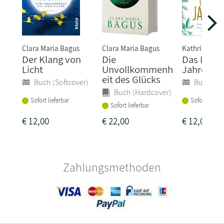
Clara Maria Bagus
Clara Maria Bagus
Kathrin Sohs
Der Klang von
Die
Das Licht
Licht
Unvollkommenh
Jahres
eit des Glücks
Buch (Softcover)
Buch (So
Buch (Hardcover)
Sofort lieferbar
Sofort liefer
Sofort lieferbar
€
12,00
€
22,00
€
12,00
Zahlungsmethoden