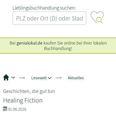
L‍i‍e‍b‍l‍i‍n‍g‍s‍b‍u‍c‍h‍h‍a‍n‍d‍l‍u‍n‍g‍ ‍s‍u‍c‍h‍e‍n‍:‍
Bei
genialokal.de
kaufen Sie online bei Ihrer lokalen
Buchhandlung!
Lesewelt
Aktuelles
Geschichten, die gut tun
Healing Fiction
01.06.2026