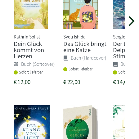
Kathrin Sohst
Syou Ishida
Sergio Bamb
Dein Glück
Das Glück bringt
Der träu
kommt von
eine Katze
Delphin u
Herzen
Stimme de
Buch (Hardcover)
Buch (Softcover)
Buch (Ha
Sofort lieferbar
Sofort lieferbar
Sofort liefer
€
12,00
€
22,00
€
14,00