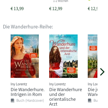
1-2 Wochen
€
13,99
€
12,99
€
12,99
Die Wanderhure-Reihe:
Iny Lorentz
Iny Lorentz
Iny Lorentz
Die Wanderhure.
Die Wanderhure
Die junge
Intrigen in Rom
und der
Wanderhu
orientalische
Buch (Hardcover)
Buch (Ha
Arzt