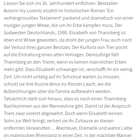
Lassen Sie sich ins 16. Jahrhundert entführen: Bestseller-
Autorin Iny Lorentz erzählt im historischen Roman 'Ein
verhängnisvolles Testament' packend und dramatisch von einer
mutigen jungen Witwe, die um ihr Erbe kämpfen muss. Der
Südwesten Deutschlands, 1590. Elisabeth von Thannberg ist
eben erst Witwe geworden, da droht der jungen Frau auch noch
der Verlust ihres ganzen Besitzes: Der Kurfürst von Trier pocht
auf die Einhaltung eines alten Vertrages. Demzufolge fällt
Thannberg an den Trierer, wenn es keinen männlichen Erben
mehr gibt. Dass Elisabeth schwanger ist, verschafft ihr ein wenig
Zeit. Um nicht untätig auf ihr Schicksal warten zu müssen,
schickt sie ihre Kusine Anna ins Kloster Laach, wo die
Aufzeichnungen über die Familie aufbewahrt werden.
Tatsächlich stellt sich heraus, dass es noch einen Thannberg-
Nachkommen aus der Manneslinie gibt. Damit ist der Anspruch
Triers zwar vorerst abgewehrt. Doch wenn Elisabeth keinen
Sohn zur Welt bringt, verliert sie ihr Zuhause an diesen
entfernten Verwandten ... Abenteuer, Dramatik und wahre Liebe
im malerischen Rheinland In einer Zeit, in der mächtige Männer