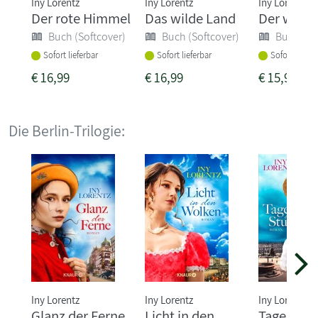
Iny Lorentz
Iny Lorentz
Iny Lorentz
Der rote Himmel
Das wilde Land
Der weiße
Buch (Softcover)
Buch (Softcover)
Buch (So
Sofort lieferbar
Sofort lieferbar
Sofort liefer
€
16,99
€
16,99
€
15,99
Die Berlin-Trilogie:
Iny Lorentz
Iny Lorentz
Iny Lorentz
Glanz der Ferne
Licht in den
Tage des 