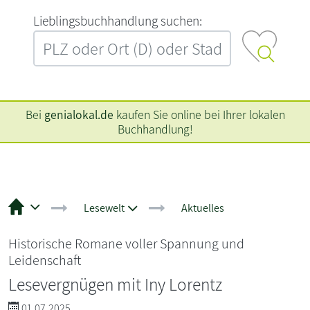
L‍i‍e‍b‍l‍i‍n‍g‍s‍b‍u‍c‍h‍h‍a‍n‍d‍l‍u‍n‍g‍ ‍s‍u‍c‍h‍e‍n‍:‍
Bei
genialokal.de
kaufen Sie online bei Ihrer lokalen
Buchhandlung!
Lesewelt
Aktuelles
Historische Romane voller Spannung und
Leidenschaft
Lesevergnügen mit Iny Lorentz
01.07.2025