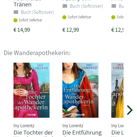
Tränen
Buch (Softcover)
Buch (So
Buch (Softcover)
Sofort lieferbar
Sofort liefer
Sofort lieferbar
€
14,99
€
12,99
€
12,99
Die Wanderapothekerin:
Iny Lorentz
Iny Lorentz
Iny Lorentz
Die Tochter der
Die Entführung
Die Liebe