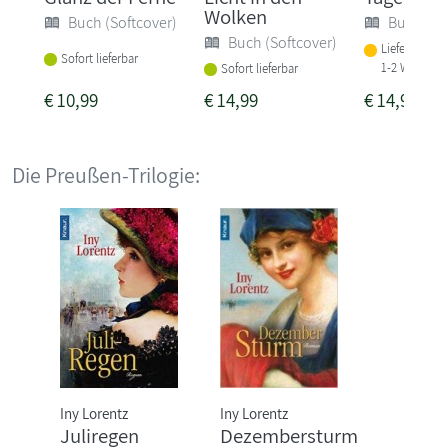
Wolken
Buch (Softcover)
Buch (So
Buch (Softcover)
Lieferbar in
Sofort lieferbar
1-2 Wochen
Sofort lieferbar
€
10,99
€
14,99
€
14,99
Die Preußen-Trilogie:
Iny Lorentz
Iny Lorentz
Juliregen
Dezembersturm