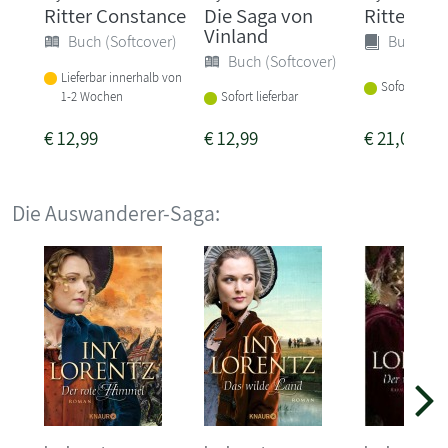
Ritter Constance
Die Saga von
Ritter Co
Vinland
Buch (Softcover)
Buch (Ha
Buch (Softcover)
Lieferbar innerhalb von
Sofort liefer
1-2 Wochen
Sofort lieferbar
€
12,99
€
12,99
€
21,00
Die Auswanderer-Saga: