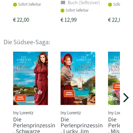
Buch (Softcover)
Sofort lieferbar
Sofort liefer
Sofort lieferbar
€
22,00
€
12,99
€
22,00
Die Südsee-Saga:
Iny Lorentz
Iny Lorentz
Iny Lorentz
Die
Die
Die
Perlenprinzessin
Perlenprinzessin
Perlenpri
. Schwarze
. Lucky Jim
. Mission