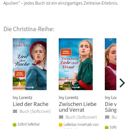
Apulien” – jedes Buch ist ein einzigartiges Zeitreise-Erlebnis.
Die Christina-Reihe:
Iny Lorentz
Iny Lorentz
Iny Lorentz
Lied der Rache
Zwischen Liebe
Die verka
und Verrat
Sängerin
Buch (Softcover)
Buch (Softcover)
Buch (So
Sofort lieferbar
Lieferbar innerhalb von
Sofort liefer