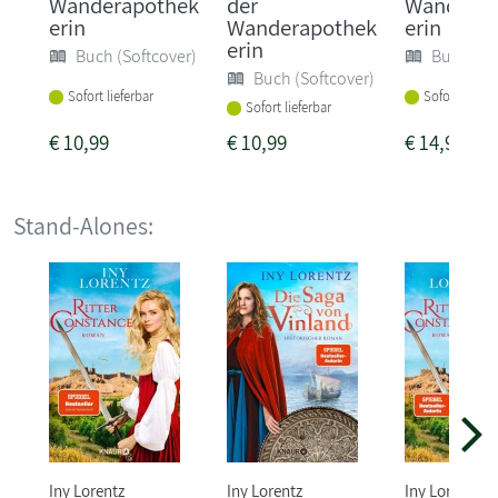
Wanderapothek
der
Wanderap
erin
Wanderapothek
erin
erin
Buch (Softcover)
Buch (So
Buch (Softcover)
Sofort lieferbar
Sofort liefer
Sofort lieferbar
€
10,99
€
10,99
€
14,99
Stand-Alones:
Iny Lorentz
Iny Lorentz
Iny Lorentz