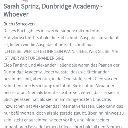
Sarah Sprinz, Dunbridge Academy -
Whoever
Buch (Softcover)
Dieses Buch gibt es in zwei Versionen: mit und ohne
Motivfarbschnitt. Sobald die Farbschnitt-Ausgabe ausverkauft
ist, liefern wir die Ausgabe ohne Farbschnitt aus.
ICH LIEBE, WER ICH BEI IHR SEIN KANN. LIEBE, WER SIE BEI MIR
IST. WER WIR FÜREINANDER SIND
Cleo Fantino und Alexander Hallendale waren das Paar an der
Dunbridge Academy. Jeder wusste, dass sie füreinander
bestimmt sind, aber nun, in der Oberstufe, steht Cleo vor den
Scherben ihrer Beziehung und ahnt: Sie ist ohne Alexander
besser dran. Niemals könnte sie ihm verzeihen, dass er sie im
Stich gelassen hat, als sie ihn am dringendsten brauchte.
Inzwischen hat Alexander das Internat verlassen. Cleo kann das
nur befürworten, doch als sie gerade glaubt, über ihn hinweg zu
sein, steht er auf einmal wieder vor ihr, und hinter seiner
unnahbaren Fassade bemerkt Cleo schon bald all den Schmerz,