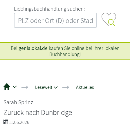
L‍i‍e‍b‍l‍i‍n‍g‍s‍b‍u‍c‍h‍h‍a‍n‍d‍l‍u‍n‍g‍ ‍s‍u‍c‍h‍e‍n‍:‍
Bei
genialokal.de
kaufen Sie online bei Ihrer lokalen
Buchhandlung!
Lesewelt
Aktuelles
Sarah Sprinz
Zurück nach Dunbridge
11.06.2026