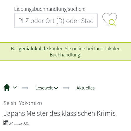
L‍i‍e‍b‍l‍i‍n‍g‍s‍b‍u‍c‍h‍h‍a‍n‍d‍l‍u‍n‍g‍ ‍s‍u‍c‍h‍e‍n‍:‍
Bei
genialokal.de
kaufen Sie online bei Ihrer lokalen
Buchhandlung!
Lesewelt
Aktuelles
Seishi Yokomizo
Japans Meister des klassischen Krimis
24.11.2025