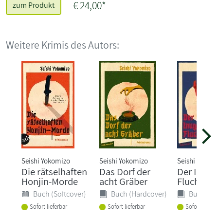
€ 24,00*
zum Produkt
Weitere Krimis des Autors:
Seishi Yokomizo
Seishi Yokomizo
Seishi Yokom
Die rätselhaften
Das Dorf der
Der Inuga
Honjin-Morde
acht Gräber
Fluch
Buch (Softcover)
Buch (Hardcover)
Buch (Ha
Sofort lieferbar
Sofort lieferbar
Sofort liefer