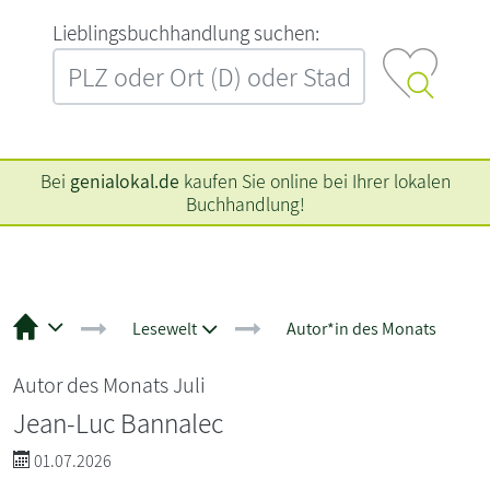
L‍i‍e‍b‍l‍i‍n‍g‍s‍b‍u‍c‍h‍h‍a‍n‍d‍l‍u‍n‍g‍ ‍s‍u‍c‍h‍e‍n‍:‍
Bei
genialokal.de
kaufen Sie online bei Ihrer lokalen
Buchhandlung!
Lesewelt
Autor*in des Monats
Autor des Monats Juli
Jean-Luc Bannalec
01.07.2026