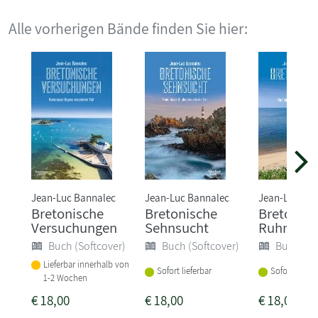
Alle vorherigen Bände finden Sie hier:
Jean-Luc Bannalec
Jean-Luc Bannalec
Jean-Luc Ba
Bretonische
Bretonische
Bretonisc
Versuchungen
Sehnsucht
Ruhm
Buch (Softcover)
Buch (Softcover)
Buch (So
Lieferbar innerhalb von
Sofort lieferbar
Sofort liefer
1-2 Wochen
€
18,00
€
18,00
€
18,00