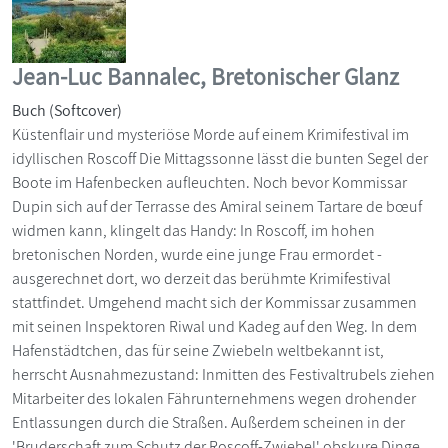
Jean-Luc Bannalec, Bretonischer Glanz
Buch (Softcover)
Küstenflair und mysteriöse Morde auf einem Krimifestival im
idyllischen Roscoff Die Mittagssonne lässt die bunten Segel der
Boote im Hafenbecken aufleuchten. Noch bevor Kommissar
Dupin sich auf der Terrasse des Amiral seinem Tartare de bœuf
widmen kann, klingelt das Handy: In Roscoff, im hohen
bretonischen Norden, wurde eine junge Frau ermordet -
ausgerechnet dort, wo derzeit das berühmte Krimifestival
stattfindet. Umgehend macht sich der Kommissar zusammen
mit seinen Inspektoren Riwal und Kadeg auf den Weg. In dem
Hafenstädtchen, das für seine Zwiebeln weltbekannt ist,
herrscht Ausnahmezustand: Inmitten des Festivaltrubels ziehen
Mitarbeiter des lokalen Fährunternehmens wegen drohender
Entlassungen durch die Straßen. Außerdem scheinen in der
'Bruderschaft zum Schutz der Roscoff-Zwiebel' obskure Dinge