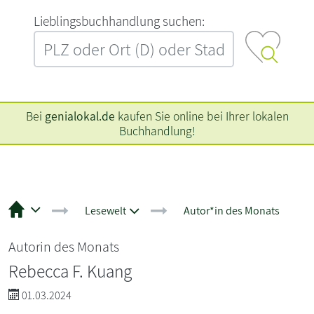
L‍i‍e‍b‍l‍i‍n‍g‍s‍b‍u‍c‍h‍h‍a‍n‍d‍l‍u‍n‍g‍ ‍s‍u‍c‍h‍e‍n‍:‍
Bei
genialokal.de
kaufen Sie online bei Ihrer lokalen
Buchhandlung!
Lesewelt
Autor*in des Monats
Autorin des Monats
Rebecca F. Kuang
01.03.2024