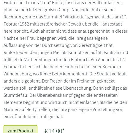
Einbrecher Lucius "Lou" Rinke, frisch aus der Haft entlassen,
plant seinen letzten großen Coup. Nur leider hat er seine
Rechnung ohne das Sturmtief "Vincinette" gemacht, das am 17.
Februar 1962 mit zerstörerischer Gewalt über die Hansestadt
hereinbricht. Auch ahnt er nicht, dass er ausgerechnet in dieser
Nacht einer Frau begegnen wird, die ihre ganz eigene
Auffassung von der Durchsetzung von Gerechtigkeit hat.
Rinke heuert den jungen Piet als Komplizen auf St. Pauli an und
trifft letzte Vorbereitungen für den Einbruch. Am Abend des 17.
Februar treffen sich die beiden Einbrecher in einer Kneipe in
Wilhelmsburg, wo Rinke Betty kennenlernt. Die Straftat verläuft
anders als geplant. Der Tresor, der im Freihafen geknackt
werden soll, enthält eine fiese Überraschung. Dann schlägt das
Sturmtief zu. Der Überlebenskampf gegen die entfesselten
Elemente beginnt und wird auch nicht einfacher, als die beiden
Männer auf Betty treffen, die ihre ganz eigene Vorstellung von
einer Überlebensstrategie hat.
€ 14,00*
zum Produkt