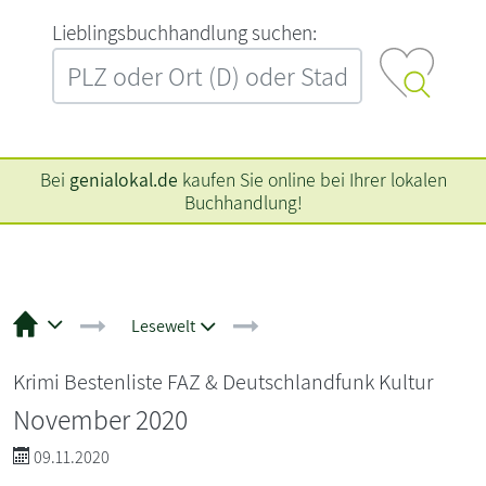
L‍i‍e‍b‍l‍i‍n‍g‍s‍b‍u‍c‍h‍h‍a‍n‍d‍l‍u‍n‍g‍ ‍s‍u‍c‍h‍e‍n‍:‍
Bei
genialokal.de
kaufen Sie online bei Ihrer lokalen
Buchhandlung!
Lesewelt
Krimi Bestenliste FAZ & Deutschlandfunk Kultur
November 2020
09.11.2020