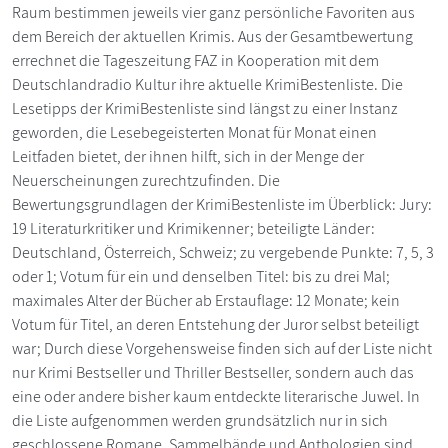
Raum bestimmen jeweils vier ganz persönliche Favoriten aus
dem Bereich der aktuellen Krimis. Aus der Gesamtbewertung
errechnet die Tageszeitung FAZ in Kooperation mit dem
Deutschlandradio Kultur ihre aktuelle KrimiBestenliste. Die
Lesetipps der KrimiBestenliste sind längst zu einer Instanz
geworden, die Lesebegeisterten Monat für Monat einen
Leitfaden bietet, der ihnen hilft, sich in der Menge der
Neuerscheinungen zurechtzufinden. Die
Bewertungsgrundlagen der KrimiBestenliste im Überblick: Jury:
19 Literaturkritiker und Krimikenner; beteiligte Länder:
Deutschland, Österreich, Schweiz; zu vergebende Punkte: 7, 5, 3
oder 1; Votum für ein und denselben Titel: bis zu drei Mal;
maximales Alter der Bücher ab Erstauflage: 12 Monate; kein
Votum für Titel, an deren Entstehung der Juror selbst beteiligt
war; Durch diese Vorgehensweise finden sich auf der Liste nicht
nur Krimi Bestseller und Thriller Bestseller, sondern auch das
eine oder andere bisher kaum entdeckte literarische Juwel. In
die Liste aufgenommen werden grundsätzlich nur in sich
geschlossene Romane, Sammelbände und Anthologien sind