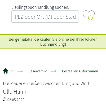
L‍i‍e‍b‍l‍i‍n‍g‍s‍b‍u‍c‍h‍h‍a‍n‍d‍l‍u‍n‍g‍ ‍s‍u‍c‍h‍e‍n‍:‍
Bei
genialokal.de
kaufen Sie online bei Ihrer lokalen
Buchhandlung!
Lesewelt
Bestseller-Autor*innen
Die Mauer einreißen zwischen Ding und Wort
Ulla Hahn
03.05.2022