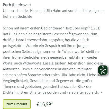
Buch (Hardcover)
Überraschendes Konzept: Ulla Hahn antwortet auf ihre eigenen
früheren Gedichte
Schon mit ihrem ersten Gedichtband "Herz über Kopf" (1981)
hat Ulla Hahn eine begeisterte Leserschaft gewonnen. Nun,
dreißig Jahre Lebenserfahrung später, hat die vielfach
preisgekrönte Autorin ein Gespräch mit ihrem jungen
poetischen Selbst aufgenommen. In "Wiederworte" stellt sie
ihren frühen Gedichten neue gegenüber, gibt ihnen wieder
Worte, auch Widerworte. Lässig, lüstern, lebensfroh sind diese
Antworten. Doch auch vor einer sehr direkten, mitunter
schmerzhaften Sprache scheut sich Ulla Hahn nicht. Liebe und
Vergänglichkeit, Geschichte und Gegenwart - die großen
Themen sind geblieben, geändert hat sich der Blick der
Dichterin, ist ernsthafter geworden und verspielter zugleich. >
€ 16,99*
zum Produkt