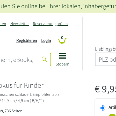
fen Sie online bei Ihrer lokalen
, inhabergefü
sten
Newsletter
Reservierung prüfen
0
Registrieren
Login
L‍i‍e‍b‍l‍i‍n‍g‍s‍b
Stöbern
kus für Kinder
€
9,
bisschen schlauer!. Empfohlen ab 8
/ 14,9 cm / 4,9 cm ( B/H/T )
Arti
r)
, 736 Seiten