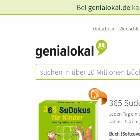
Bei
genialokal.de
kau
Gutschein
Wunschli
365 Sudo
Jeden Tag ein 
Jahre. 15,0 cm 
Buch (Softcove