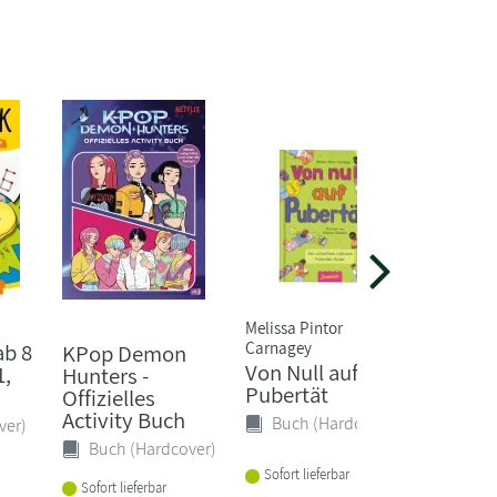
Melissa Pintor
Cala Spin
Carnagey
ab 8
Aus de
KPop Demon
Von Null auf
1,
zu Harr
Hunters -
Pubertät
Zaubers
Offizielles
Activity Buch
Buch (Hardcover)
ver)
Buch 
Buch (Hardcover)
Lieferba
Sofort lieferbar
1-2 Woc
Sofort lieferbar