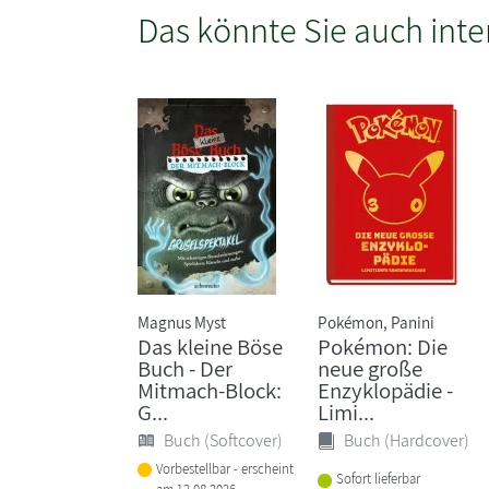
Das könnte Sie auch inte
Magnus Myst
Pokémon, Panini
Das kleine Böse
Pokémon: Die
Buch - Der
neue große
Mitmach-Block:
Enzyklopädie -
G...
Limi...
Buch (Softcover)
Buch (Hardcover)
Vorbestellbar - erscheint
Sofort lieferbar