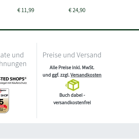
€
11,99
€
24,90
€
17,99
kate und
Preise und Versand
chnungen
Alle Preise inkl. MwSt.
und ggf. zzgl.
Versandkosten
Buch dabei -
versandkostenfrei