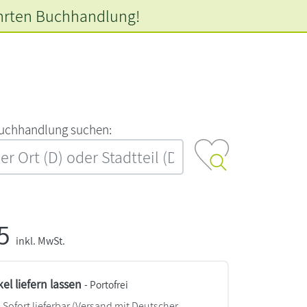
hrten
Buchhandlung!
‍u‍c‍h‍h‍a‍n‍d‍l‍u‍n‍g‍ ‍s‍u‍c‍h‍e‍n‍:‍
95
inkl. MwSt.
kel liefern lassen
- Portofrei
Sofort lieferbar
(Versand mit Deutscher