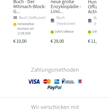
Buch - Der
neue große
Hunters -
Mitmach-Block:
Enzyklopädie -
Offizielles
G...
Limi...
Activity B
Buch (Softcover)
Buch
Buch
(Hardcover)
(Hardcove
Vorbestellbar -
erscheint am
Sofort lieferbar
Sofort lieferba
12.08.2026
€
10,00
€
29,00
€
11,99
Zahlungsmethoden
Wir verschicken mit