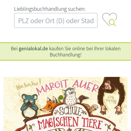
L‍i‍e‍b‍l‍i‍n‍g‍s‍b‍u‍c‍h‍h‍a‍n‍d‍l‍u‍n‍g‍ ‍s‍u‍c‍h‍e‍n‍:‍
Bei
genialokal.de
kaufen Sie online bei Ihrer lokalen
Buchhandlung!