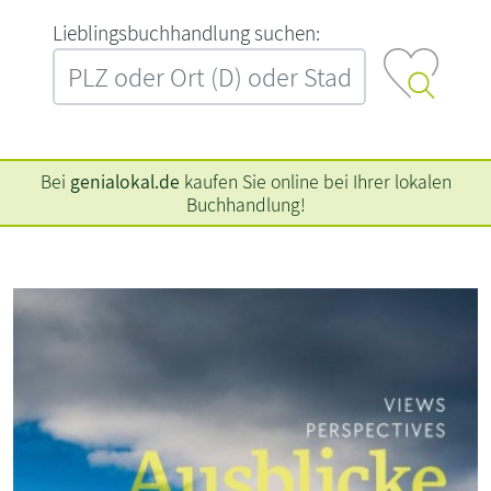
L‍i‍e‍b‍l‍i‍n‍g‍s‍b‍u‍c‍h‍h‍a‍n‍d‍l‍u‍n‍g‍ ‍s‍u‍c‍h‍e‍n‍:‍
Bei
genialokal.de
kaufen Sie online bei Ihrer lokalen
Buchhandlung!