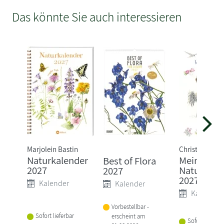
Das könnte Sie auch interessieren
Marjolein Bastin
Christopher S
Naturkalender
Mein
Best of Flora
2027
Naturkale
2027
2027
Kalender
Kalender
Kalender
Vorbestellbar -
Sofort lieferbar
erscheint am
Sofort lieferba