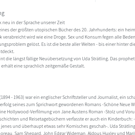
ng
k neu in der Sprache unserer Zeit
eines der größten utopischen Bücher des 20. Jahrhunderts: ein heimt
ck verabreicht wird wie eine Droge. Sex und Konsum fegen alle Be
ungsproblem gelöst. Es ist die beste aller Welten - bis einer hinter
tdeckt.
int die längst fällige Neuübersetzung von Uda Strätling. Das prophe
 erhält eine sprachlich zeitgemäße Gestalt.
1894 - 1963) war ein englischer Schriftsteller und Journalist, ein sch
rfolg seines zum Sprichwort gewordenen Romans -Schöne Neue Welt-
ine Hollywood-Verfilmung von Jane Austens Roman -Stolz und Vorur
schichten und Reisetagebüchern verfasste er auch ein Kinderbuch:
 jenes und überhaupt etwas sehr Komisches geschah-. Uda Strätling 
horeau, Sam Shepard, John Edgar Wideman, Aldous Huxley und Mari