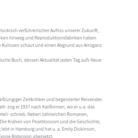
ückisch verführerischer Aufriss unserer Zukunft,
denken hinweg und Reproduktionsfabriken haben
 die Kulissen schaut und einen Abgrund aus Arroganz
tische Buch, dessen Aktualität jeden Tag aufs Neue
arfzüngiger Zeitkritiker und begeisterter Reisender.
 zog er 1937 nach Kalifornien, wo er u.a. das
teil- schrieb. Neben zahlreichen Romanen,
 -Die Krähen von Pearblossom und die Geschichte,
lebt in Hamburg und hat u. a. Emily Dickinson,
lynne Robinson übersetzt.