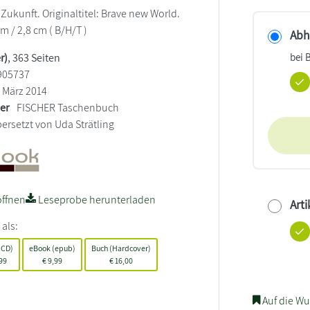
Zukunft. Originaltitel: Brave new World.
cm / 2,8 cm ( B/H/T )
Abho
bei 
r)
, 363 Seiten
905737
März 2014
ler
FISCHER Taschenbuch
ersetzt von Uda Strätling
ffnen
Leseprobe herunterladen
Arti
 als:
(CD)
eBook (epub)
Buch (Hardcover)
99
€
9,99
€
16,00
Auf die Wu