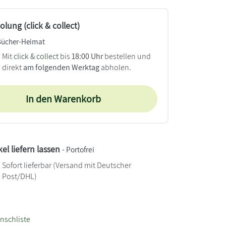
lung (click & collect)
Bücher-Heimat
Mit
click & collect
bis
18:00 Uhr
bestellen und
direkt
am folgenden Werktag
abholen.
In den Warenkorb
kel liefern lassen
- Portofrei
Sofort lieferbar
(Versand mit Deutscher
Post/DHL)
nschliste