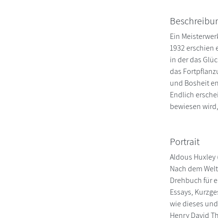
Beschreibu
Ein Meisterwer
1932 erschien 
in der das Glü
das Fortpflanz
und Bosheit en
Endlich ersche
bewiesen wird,
Portrait
Aldous Huxley (
Nach dem Welte
Drehbuch für e
Essays, Kurzge
wie dieses und
Henry David T