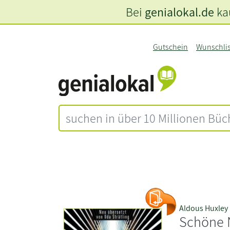
Bei
genialokal.de
kau
Gutschein
Wunschli
Aldous Huxley
Schöne 