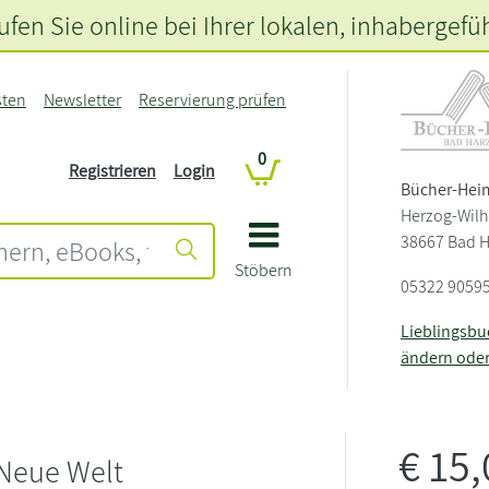
fen Sie online bei Ihrer lokalen
, inhabergefü
sten
Newsletter
Reservierung prüfen
0
Registrieren
Login
Bücher-Hei
Herzog-Wilh
38667 Bad 
Stöbern
05322 9059
Lieblingsb
ändern ode
€
15
Neue Welt