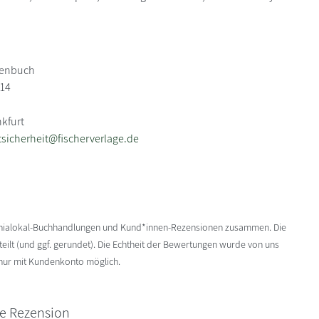
henbuch
114
nkfurt
sicherheit@fischerverlage.de
enialokal-Buchhandlungen und Kund*innen-Rezensionen zusammen. Die
ilt (und ggf. gerundet). Die Echtheit der Bewertungen wurde von uns
 nur mit Kundenkonto möglich.
ne Rezension