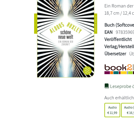
Ein Roman der 
18,7 cm / 12,4 
Buch (Softcove
EAN
9783596
Veröffentlicht
Verlag/Herstel
Übersetzer
Üb
Leseprobe ö
Auch erhältlich
Audio
Audio 
€
11,99
€
16,