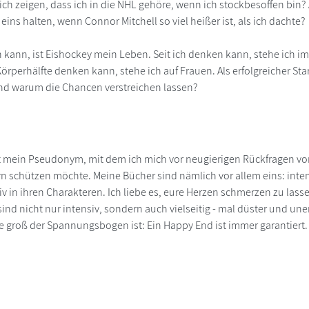
ich zeigen, dass ich in die NHL gehöre, wenn ich stockbesoffen bin? A
ins halten, wenn Connor Mitchell so viel heißer ist, als ich dachte?
n kann, ist Eishockey mein Leben. Seit ich denken kann, stehe ich 
rperhälfte denken kann, stehe ich auf Frauen. Als erfolgreicher Star
d warum die Chancen verstreichen lassen?
st mein Pseudonym, mit dem ich mich vor neugierigen Rückfragen vo
 schützen möchte. Meine Bücher sind nämlich vor allem eins: intensiv
iv in ihren Charakteren. Ich liebe es, eure Herzen schmerzen zu las
ind nicht nur intensiv, sondern auch vielseitig - mal düster und une
ie groß der Spannungsbogen ist: Ein Happy End ist immer garantiert