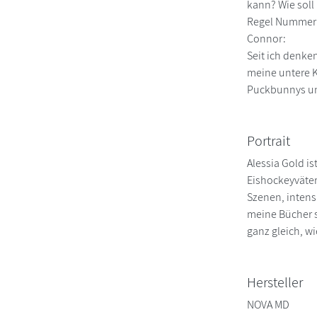
kann? Wie soll 
Regel Nummer e
Connor:
Seit ich denke
meine untere Kö
Puckbunnys un
Portrait
Alessia Gold i
Eishockeyvätern
Szenen, intens
meine Bücher s
ganz gleich, w
Hersteller
NOVA MD