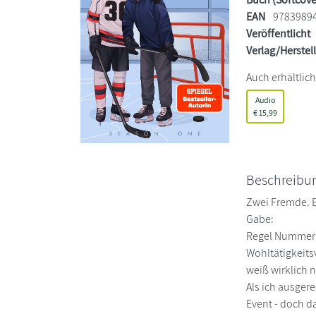
EAN
9783989
Veröffentlicht
Verlag/Herstel
Auch erhältlich
Audio
€
15,99
Beschreibu
Zwei Fremde. E
Gabe:
Regel Nummer e
Wohltätigkeits
weiß wirklich 
Als ich ausger
Event - doch d