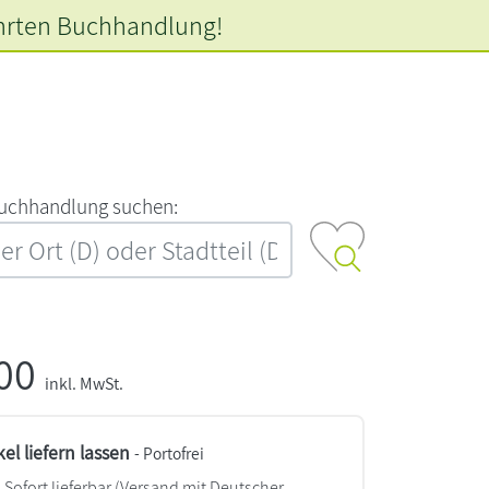
hrten
Buchhandlung!
‍u‍c‍h‍h‍a‍n‍d‍l‍u‍n‍g‍ ‍s‍u‍c‍h‍e‍n‍:‍
,00
inkl. MwSt.
kel liefern lassen
- Portofrei
Sofort lieferbar
(Versand mit Deutscher