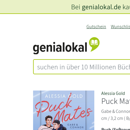
Bei
genialokal.de
kau
Gutschein
Wunschli
Alessia Gold
Puck Ma
Gabe & Connor 
cm / 3,2 cm ( B
Buch (Softcove