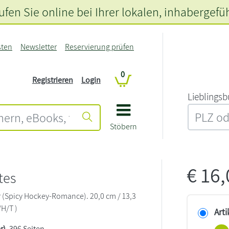
fen Sie online bei Ihrer lokalen
, inhabergefü
sten
Newsletter
Reservierung prüfen
0
Registrieren
Login
L‍i‍e‍b‍l‍i‍n‍g‍s‍b
Stöbern
€
16
tes
(Spicy Hockey-Romance). 20,0 cm / 13,3
/H/T )
Arti
r)
, 396 Seiten