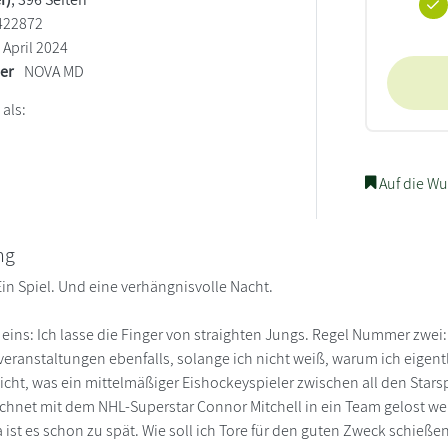
422872
April 2024
ler
NOVA MD
 als:
Auf die Wu
ng
in Spiel. Und eine verhängnisvolle Nacht.
ins: Ich lasse die Finger von straighten Jungs. Regel Nummer zwei
veranstaltungen ebenfalls, solange ich nicht weiß, warum ich eigent
nicht, was ein mittelmäßiger Eishockeyspieler zwischen all den Star
echnet mit dem NHL-Superstar Connor Mitchell in ein Team gelost we
a ist es schon zu spät. Wie soll ich Tore für den guten Zweck schie