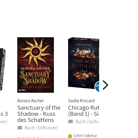
Aurora Ascher
Sadie Kincaid
Sally Dar
Sanctuary of the
Chicago Ruthless
Lost B
s 3
Shadow - Kuss
(Band 1) - Sinful
Buch 
des Schattens
ver)
Buch (Softcover)
Buch (Softcover)
Sofort li
Sofort lieferbar