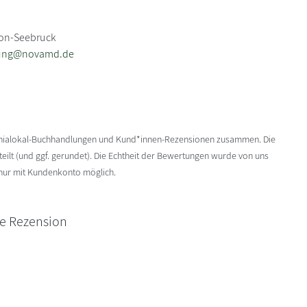
7
eon-Seebruck
lung@novamd.de
enialokal-Buchhandlungen und Kund*innen-Rezensionen zusammen. Die
ilt (und ggf. gerundet). Die Echtheit der Bewertungen wurde von uns
 nur mit Kundenkonto möglich.
ne Rezension