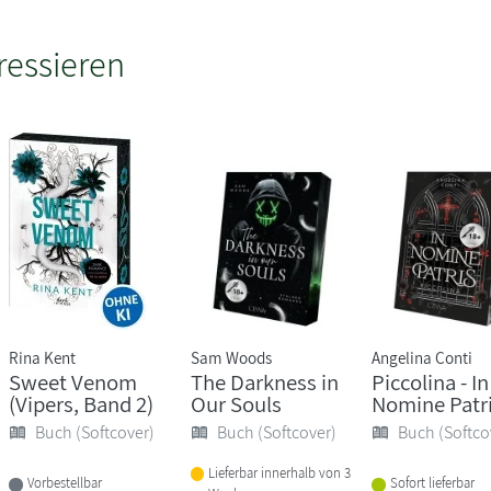
ressieren
Rina Kent
Sam Woods
Angelina Conti
Sweet Venom
The Darkness in
Piccolina - In
(Vipers, Band 2)
Our Souls
Nomine Patri
Buch (Softcover)
Buch (Softcover)
Buch (Softco
Lieferbar innerhalb von 3
Vorbestellbar
Sofort lieferbar