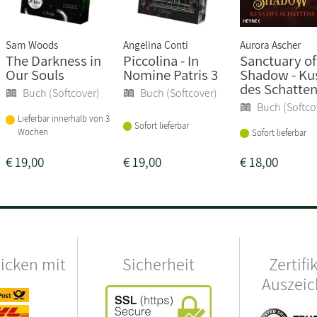
Sam Woods
Angelina Conti
Aurora Ascher
The Darkness in
Piccolina - In
Sanctuary of
Our Souls
Nomine Patris 3
Shadow - Ku
des Schatte
Buch (Softcover)
Buch (Softcover)
Buch (Softco
Lieferbar innerhalb von 3
Sofort lieferbar
Wochen
Sofort lieferbar
€
19,00
€
19,00
€
18,00
hicken mit
Sicherheit
Zertifi
Auszei