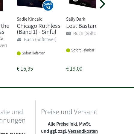
Sadie Kincaid
Sally Dark
Anne Luis
 the
Chicago Ruthless
Lost Bastards
The Sce
ss
(Band 1) - Sinful
Water 
Buch (Softcover)
ns
Editon
Buch (Softcover)
Wron...
ver)
Sofort lieferbar
Buch 
Sofort lieferbar
Sofort li
€
16,95
€
19,00
€
55,00
kate und
Preise und Versand
chnungen
Alle Preise inkl. MwSt.
und ggf. zzgl.
Versandkosten