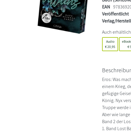
EAN
9783692
Veröffentlicht
Verlag/Herstel
Auch erhältlich
Audio
eBook
€
20,95
€
9
Beschreibu
Eros: Was machs
einem Krieg, de
gefügige Geise
König. Nyx ver
Truppe werde ic
Aber wie lange
Band 2 der Los
1. Band Lost Ba