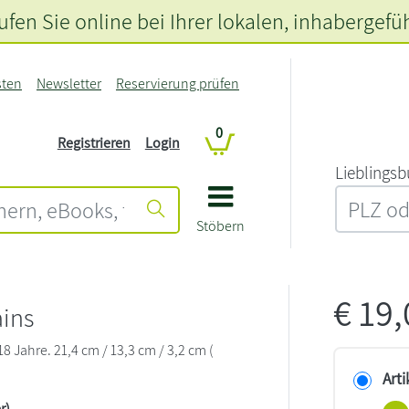
fen Sie online bei Ihrer lokalen
, inhabergefü
sten
Newsletter
Reservierung prüfen
0
Registrieren
Login
L‍i‍e‍b‍l‍i‍n‍g‍s‍b
Stöbern
€
19
ains
 Jahre. 21,4 cm / 13,3 cm / 3,2 cm (
Arti
r)