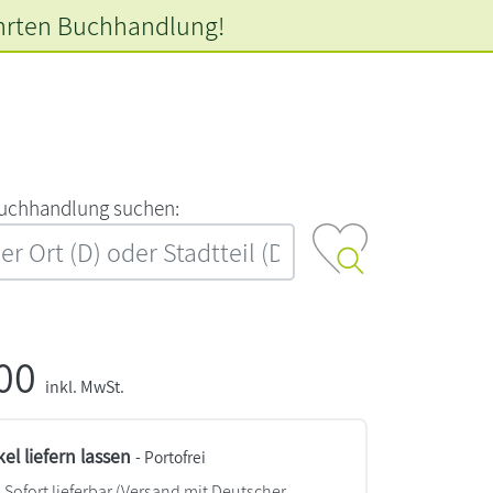
hrten
Buchhandlung!
‍u‍c‍h‍h‍a‍n‍d‍l‍u‍n‍g‍ ‍s‍u‍c‍h‍e‍n‍:‍
,00
inkl. MwSt.
kel liefern lassen
- Portofrei
Sofort lieferbar
(Versand mit Deutscher