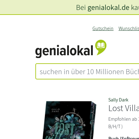
Bei
genialokal.de
kau
Gutschein
Wunschli
Sally Dark
Lost Vill
Empfohlen ab 18
B/H/T )
Buch (Softcove