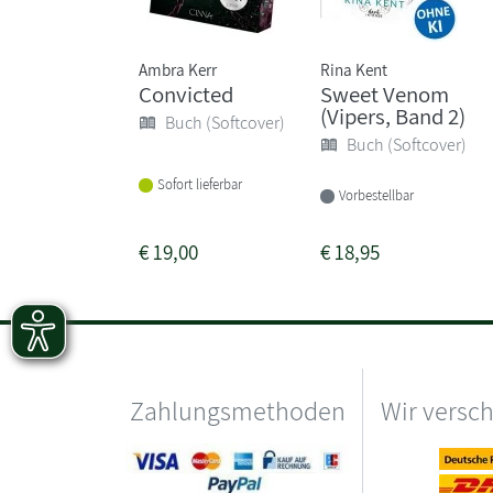
Ambra Kerr
Rina Kent
Convicted
Sweet Venom
(Vipers, Band 2)
Buch (Softcover)
Buch (Softcover)
Sofort lieferbar
Vorbestellbar
€
19,00
€
18,95
Zahlungsmethoden
Wir versc