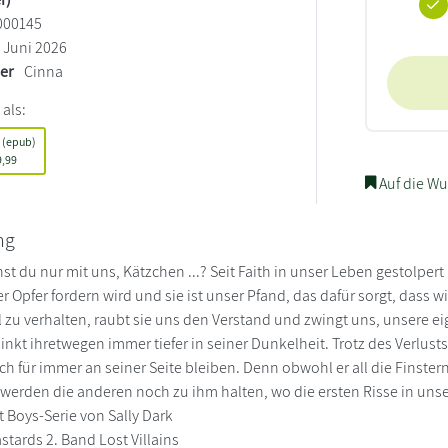
000145
Juni 2026
ler
Cinna
 als:
 (epub)
,99
Auf die Wu
ng
t du nur mit uns, Kätzchen ...? Seit Faith in unser Leben gestolpert i
r Opfer fordern wird und sie ist unser Pfand, das dafür sorgt, dass w
l zu verhalten, raubt sie uns den Verstand und zwingt uns, unsere 
sinkt ihretwegen immer tiefer in seiner Dunkelheit. Trotz des Verlu
h für immer an seiner Seite bleiben. Denn obwohl er all die Finsternis
 werden die anderen noch zu ihm halten, wo die ersten Risse in unse
t Boys-Serie von Sally Dark
stards 2. Band Lost Villains