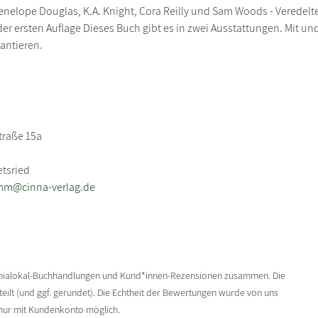
enelope Douglas, K.A. Knight, Cora Reilly und Sam Woods - Veredelte 
 der ersten Auflage Dieses Buch gibt es in zwei Ausstattungen. Mit u
rantieren.
traße 15a
etsried
mm@cinna-verlag.de
enialokal-Buchhandlungen und Kund*innen-Rezensionen zusammen. Die
ilt (und ggf. gerundet). Die Echtheit der Bewertungen wurde von uns
 nur mit Kundenkonto möglich.