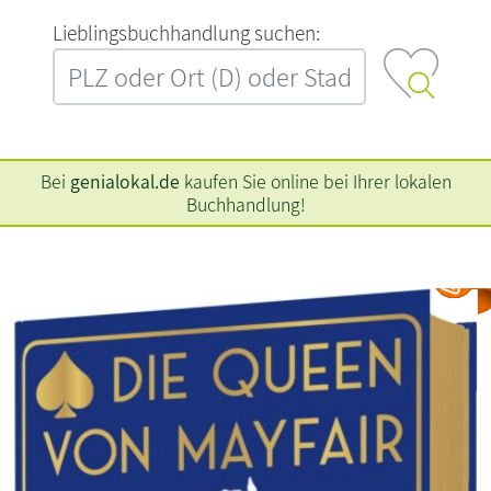
L‍i‍e‍b‍l‍i‍n‍g‍s‍b‍u‍c‍h‍h‍a‍n‍d‍l‍u‍n‍g‍ ‍s‍u‍c‍h‍e‍n‍:‍
Bei
genialokal.de
kaufen Sie online bei Ihrer lokalen
Buchhandlung!