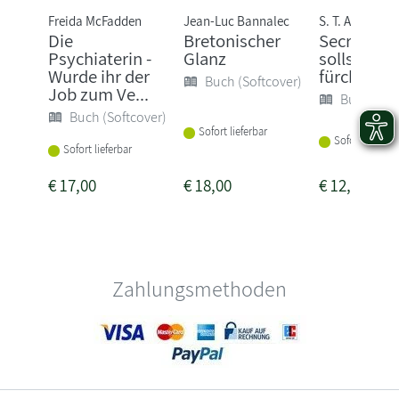
Freida McFadden
Jean-Luc Bannalec
S. T. Abby
Die
Bretonischer
Secret - D
Psychiaterin -
Glanz
sollst mic
Wurde ihr der
fürchten
Buch (Softcover)
Job zum Ve...
Buch (Sof
Buch (Softcover)
Sofort lieferbar
Sofort lieferba
Sofort lieferbar
€
17,00
€
18,00
€
12,00
Zahlungsmethoden