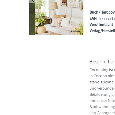
Zurück
Weiter
)
Buch (Hardcov
EAN
9783791
Veröffentlicht
Verlag/Herstel
Beschreibu
Cocooning ist 
In Cocoon nimm
ständig schnell
und verbunden
Bebilderung u
und unser Mite
Stadtwohnungen
von Geborgenhe