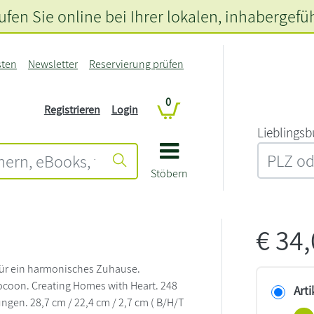
fen Sie online bei Ihrer lokalen
, inhabergefü
sten
Newsletter
Reservierung prüfen
0
Registrieren
Login
L‍i‍e‍b‍l‍i‍n‍g‍s‍b
Stöbern
€
34
für ein harmonisches Zuhause.
 Cocoon. Creating Homes with Heart. 248
Arti
ngen. 28,7 cm / 22,4 cm / 2,7 cm ( B/H/T