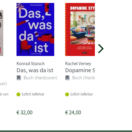
Konrad Staisch
Rachel Verney
Das, was da ist
Dopamine Style
Erstes 
Sticke
Buch (Hardcover)
Buch (Hardcover)
ver)
Buch 
Sofort lieferbar
Sofort lieferbar
lb von
Vorbeste
€
32,00
€
24,00
€
7,99