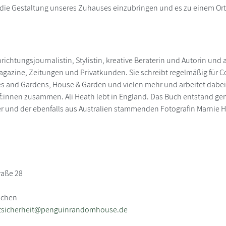
 die Gestaltung unseres Zuhauses einzubringen und es zu einem Ort
inrichtungsjournalistin, Stylistin, kreative Beraterin und Autorin und
gazine, Zeitungen und Privatkunden. Sie schreibt regelmäßig für Cou
 and Gardens, House & Garden und vielen mehr und arbeitet dabei 
af:innen zusammen. Ali Heath lebt in England. Das Buch entstand gem
r und der ebenfalls aus Australien stammenden Fotografin Marnie 
raße 28
nchen
tsicherheit@penguinrandomhouse.de