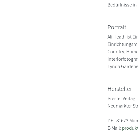
Bedürfnisse in
Portrait
Ali Heath ist E
Einrichtungsma
Country, Homes
Interiorfotogr
Lynda Gardene
Hersteller
Prestel Verlag
Neumarkter St
DE - 81673 Mü
E-Mail:
produk