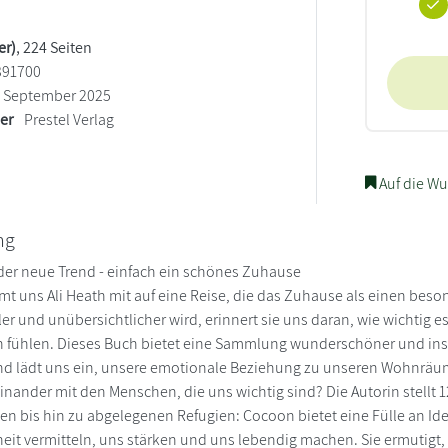
er)
, 224 Seiten
391700
September 2025
ler
Prestel Verlag
Auf die Wu
ng
der neue Trend - einfach ein schönes Zuhause
t uns Ali Heath mit auf eine Reise, die das Zuhause als einen besond
er und unübersichtlicher wird, erinnert sie uns daran, wie wichtig e
 fühlen. Dieses Buch bietet eine Sammlung wunderschöner und in
nd lädt uns ein, unsere emotionale Beziehung zu unseren Wohnräu
inander mit den Menschen, die uns wichtig sind? Die Autorin stellt 
 bis hin zu abgelegenen Refugien: Cocoon bietet eine Fülle an Id
it vermitteln, uns stärken und uns lebendig machen. Sie ermutigt