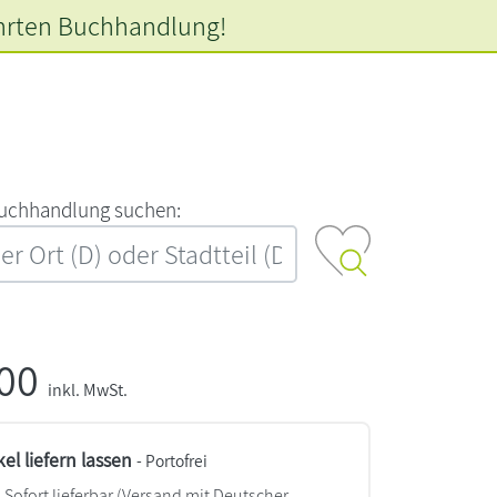
hrten
Buchhandlung!
‍u‍c‍h‍h‍a‍n‍d‍l‍u‍n‍g‍ ‍s‍u‍c‍h‍e‍n‍:‍
,00
inkl. MwSt.
kel liefern lassen
- Portofrei
Sofort lieferbar
(Versand mit Deutscher