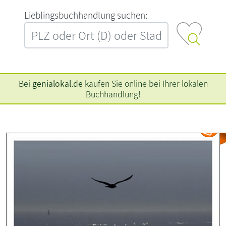
L‍i‍e‍b‍l‍i‍n‍g‍s‍b‍u‍c‍h‍h‍a‍n‍d‍l‍u‍n‍g‍ ‍s‍u‍c‍h‍e‍n‍:‍
Bei
genialokal.de
kaufen Sie online bei Ihrer lokalen
Buchhandlung!