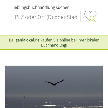
L‍i‍e‍b‍l‍i‍n‍g‍s‍b‍u‍c‍h‍h‍a‍n‍d‍l‍u‍n‍g‍ ‍s‍u‍c‍h‍e‍n‍:‍
Bei
genialokal.de
kaufen Sie online bei Ihrer lokalen
Buchhandlung!