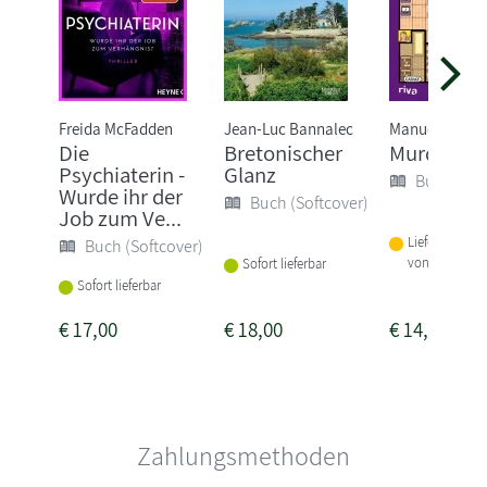
Freida McFadden
Jean-Luc Bannalec
Manuel Garan
Die
Bretonischer
Murdoku
Psychiaterin -
Glanz
Buch (Sof
Wurde ihr der
Buch (Softcover)
Job zum Ve...
Lieferbar inne
Buch (Softcover)
von 1-2 Woch
Sofort lieferbar
Sofort lieferbar
€
17,00
€
18,00
€
14,00
Zahlungsmethoden