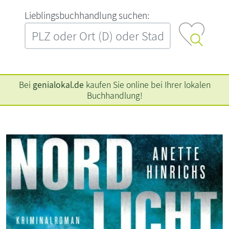
L‍i‍e‍b‍l‍i‍n‍g‍s‍b‍u‍c‍h‍h‍a‍n‍d‍l‍u‍n‍g‍ ‍s‍u‍c‍h‍e‍n‍:‍
Bei
genialokal.de
kaufen Sie online bei Ihrer lokalen
Buchhandlung!