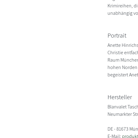
Krimireihen, d
unabhängig vo
Portrait
Anette Hinrich
Christie entfac
Raum München. 
hohen Norden a
begeistert Anet
Hersteller
Blanvalet Tas
Neumarkter Str
DE - 81673 Mü
E-Mail:
produk