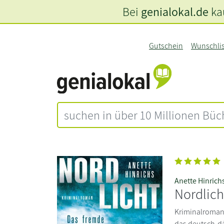
Bei
genialokal.de
kau
Gutschein
Wunschli
Anette Hinrich
Nordlich
Kriminalroman 
das deutsch-dä