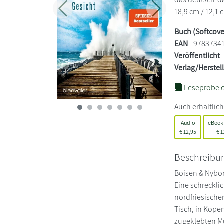
18,9 cm / 12,1 
Zurück
Weiter
Buch (Softcove
EAN
9783734
Veröffentlicht
Verlag/Herstel
Leseprobe ö
Auch erhältlich
Audio
eBook
€
12,95
€
1
Beschreibu
Boisen & Nybor
Eine schreckli
nordfriesische
Tisch, in Kope
zugeklebten Mü