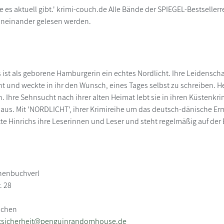
ie es aktuell gibt.' krimi-couch.de Alle Bände der SPIEGEL-Bestselle
neinander gelesen werden.
s ist als geborene Hamburgerin ein echtes Nordlicht. Ihre Leidensch
ht und weckte in ihr den Wunsch, eines Tages selbst zu schreiben. Heut
Ihre Sehnsucht nach ihrer alten Heimat lebt sie in ihren Küstenkr
us. Mit 'NORDLICHT', ihrer Krimireihe um das deutsch-dänische Er
te Hinrichs ihre Leserinnen und Leser und steht regelmäßig auf der B
chenbuchverl
. 28
nchen
tsicherheit@penguinrandomhouse.de