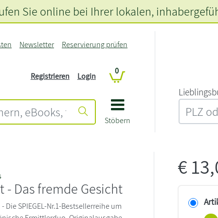
fen Sie online bei Ihrer lokalen
, inhabergefü
sten
Newsletter
Reservierung prüfen
0
Registrieren
Login
L‍i‍e‍b‍l‍i‍n‍g‍s‍b
Stöbern
€
13
s
t - Das fremde Gesicht
Arti
- Die SPIEGEL-Nr.1-Bestsellerreihe um
nische Ermittlerduo. Originalausgabe.