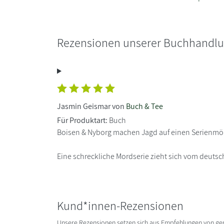
Rezensionen unserer Buchhandl
Jasmin Geismar von
Buch & Tee
Für Produktart:
Buch
Boisen & Nyborg machen Jagd auf einen Serienmörde
Eine schreckliche Mordserie zieht sich vom deutsc
Kund*innen-Rezensionen
Unsere Rezensionen setzen sich aus Empfehlungen von g