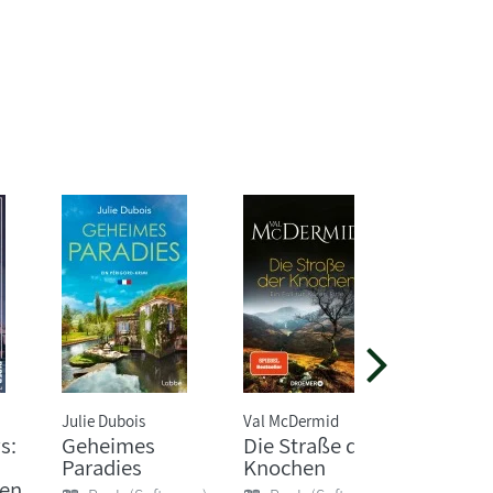
Julie Dubois
Val McDermid
Lisa Quen
s:
Geheimes
Die Straße der
Die
Paradies
Knochen
Bernste
hen
n