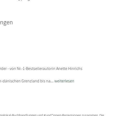
ungen
r - von Nr.-1-Bestsellerautorin Anette Hinrichs
h-dänischen Grenzland bis na...
weiterlesen
enialokal-Buchhandlungen und Kund*innen-Rezensionen zusammen. Die