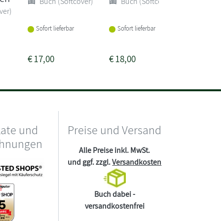
Buch (Softcover)
Buch (Softcover)
ver)
Buch 
Sofort lieferbar
Sofort lieferbar
Lieferba
1-2 Woc
€
17,00
€
18,00
€
22,00
kate und
Preise und Versand
chnungen
Alle Preise inkl. MwSt.
und ggf. zzgl.
Versandkosten
Buch dabei -
versandkostenfrei