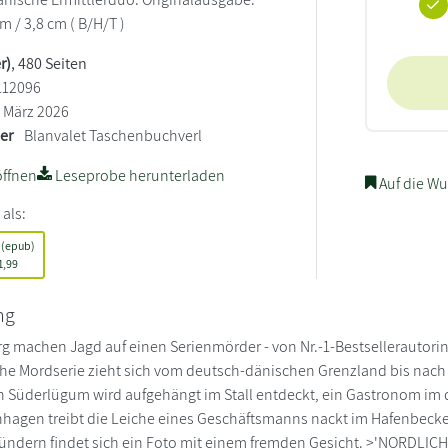
cm / 3,8 cm ( B/H/T )
r)
, 480 Seiten
112096
März 2026
ler
Blanvalet Taschenbuchverl
ffnen
Leseprobe herunterladen
Auf die Wu
 als:
 (epub)
1,99
ng
g machen Jagd auf einen Serienmörder - von Nr.-1-Bestsellerautorin
che Mordserie zieht sich vom deutsch-dänischen Grenzland bis nac
n Süderlügum wird aufgehängt im Stall entdeckt, ein Gastronom im 
nhagen treibt die Leiche eines Geschäftsmanns nackt im Hafenbecken. 
ndern findet sich ein Foto mit einem fremden Gesicht. >'NORDLICHT