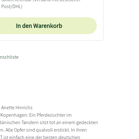
Post/DHL)
In den Warenkorb
nschliste
 Anette Hinrichs
h Kopenhagen: Ein Pferdezüchter im
dänischen Tøndern sitzt tot an einem gedeckten
Alle Opfer sind qualvoll erstickt. In ihren
 ist einfach eine der besten deutschen