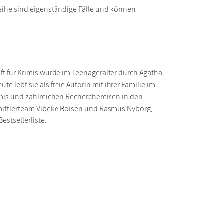
rreihe sind eigenständige Fälle und können
aft für Krimis wurde im Teenageralter durch Agatha
e lebt sie als freie Autorin mit ihrer Familie im
imis und zahlreichen Recherchereisen in den
mittlerteam Vibeke Boisen und Rasmus Nyborg,
estsellerliste.