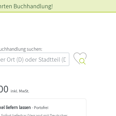
hrten
Buchhandlung!
‍u‍c‍h‍h‍a‍n‍d‍l‍u‍n‍g‍ ‍s‍u‍c‍h‍e‍n‍:‍
,00
inkl. MwSt.
kel liefern lassen
- Portofrei
Sofort lieferbar
(Versand mit Deutscher