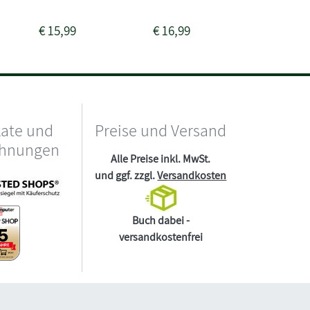
(Downlo
€
15,99
€
16,99
€
16,99
kate und
Preise und Versand
chnungen
Alle Preise inkl. MwSt.
und ggf. zzgl.
Versandkosten
Buch dabei -
versandkostenfrei