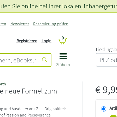
fen Sie online bei Ihrer lokalen
, inhabergefü
sten
Newsletter
Reservierung prüfen
0
Registrieren
Login
L‍i‍e‍b‍l‍i‍n‍g‍s‍b
Stöbern
orth
€
9,
ie neue Formel zum
Arti
g und Ausdauer ans Ziel. Originaltitel:
r of Passion and Perseverance