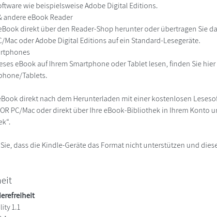
ftware wie beispielsweise Adobe Digital Editions.
 & andere eBook Reader
eBook direkt über den Reader-Shop herunter oder übertragen Sie d
Mac oder Adobe Digital Editions auf ein Standard-Lesegeräte.
martphones
eses eBook auf Ihrem Smartphone oder Tablet lesen, finden Sie hie
phone/Tablets.
eBook direkt nach dem Herunterladen mit einer kostenlosen Lesesoft
R PC/Mac oder direkt über Ihre eBook-Bibliothek in Ihrem Konto un
ek“.
 Sie, dass die Kindle-Geräte das Format nicht unterstützen und diese
heit
ierefreiheit
ity 1.1