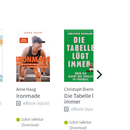
Anne Haug
Christoph Biermann
Christoph
Ironmade
Die Tabelle lügt
Born to
immer
ultimat
)
eBook (epub)
Traini
eBook (epub)
eBoo
Sofort lieferbar
Sofort lieferbar
(Download)
Sofort li
(Download)