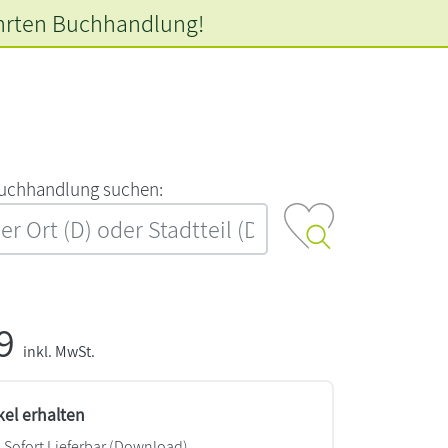
hrten
Buchhandlung!
‍u‍c‍h‍h‍a‍n‍d‍l‍u‍n‍g‍ ‍s‍u‍c‍h‍e‍n‍:‍
99
inkl. MwSt.
kel erhalten
Sofort Lieferbar (Download)