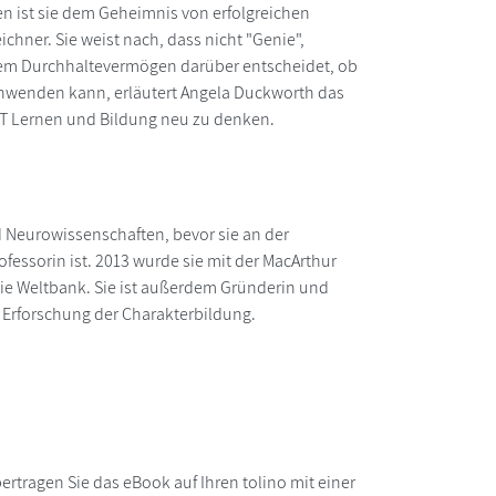
 ist sie dem Geheimnis von erfolgreichen
hner. Sie weist nach, dass nicht "Genie",
igem Durchhaltevermögen darüber entscheidet, ob
n anwenden kann, erläutert Angela Duckworth das
RIT Lernen und Bildung neu zu denken.
d Neurowissenschaften, bevor sie an der
fessorin ist. 2013 wurde sie mit der MacArthur
 die Weltbank. Sie ist außerdem Gründerin und
r Erforschung der Charakterbildung.
rtragen Sie das eBook auf Ihren tolino mit einer