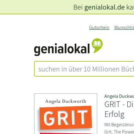
Bei
genialokal.de
kau
Gutschein
Wunschli
Angela Duckw
GRIT - D
Erfolg
Mit Begeisterun
Grit, The Powe