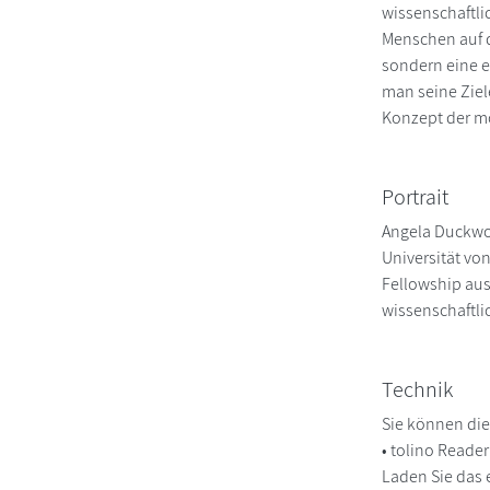
wissenschaftli
Menschen auf d
sondern eine e
man seine Ziel
Konzept der mo
Portrait
Angela Duckwor
Universität vo
Fellowship aus
wissenschaftli
Technik
Sie können die
• tolino Reade
Laden Sie das 