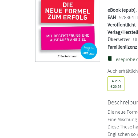
eBook (epub)
,
EAN
9783641
Veröffentlicht
Verlag/Herstel
Übersetzer
Üb
Familienlizenz
Leseprobe ö
Auch erhältlich
Audio
€
20,95
Beschreibu
Die neue Forme
Eine Mischung 
Diese These h
Englischen so 