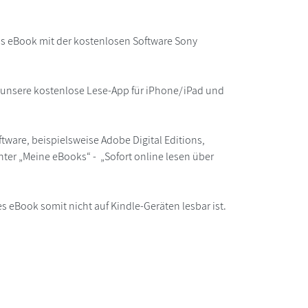
as eBook mit der kostenlosen Software Sony
r unsere kostenlose Lese-App für iPhone/iPad und
ware, beispielsweise Adobe Digital Editions,
ter „Meine eBooks“ - „Sofort online lesen über
s eBook somit nicht auf Kindle-Geräten lesbar ist.