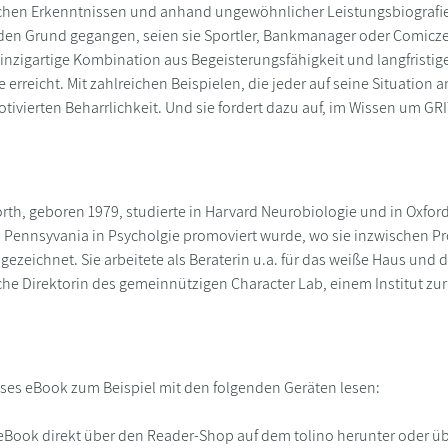
chen Erkenntnissen und anhand ungewöhnlicher Leistungsbiografien
en Grund gegangen, seien sie Sportler, Bankmanager oder Comiczeic
inzigartige Kombination aus Begeisterungsfähigkeit und langfrist
e erreicht. Mit zahlreichen Beispielen, die jeder auf seine Situatio
tivierten Beharrlichkeit. Und sie fordert dazu auf, im Wissen um G
th, geboren 1979, studierte in Harvard Neurobiologie und in Oxfor
n Pennsyvania in Psycholgie promoviert wurde, wo sie inzwischen Pro
gezeichnet. Sie arbeitete als Beraterin u.a. für das weiße Haus und
che Direktorin des gemeinnützigen Character Lab, einem Institut zu
ses eBook zum Beispiel mit den folgenden Geräten lesen:
r
eBook direkt über den Reader-Shop auf dem tolino herunter oder übe