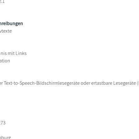
2.1
chreibungen
vtexte
hnis mit Links
ation
er Text-to-Speech-Bildschirmlesegeräte oder ertastbare Lesegeräte (B
273
mburg