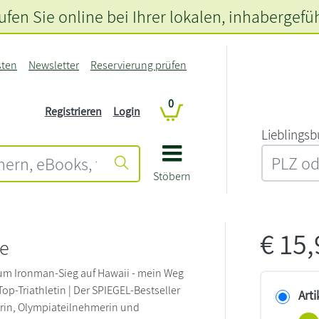
fen Sie online bei Ihrer lokalen
, inhabergefü
sten
Newsletter
Reservierung prüfen
0
Registrieren
Login
L‍i‍e‍b‍l‍i‍n‍g‍s‍b
Stöbern
€
15
e
um Ironman-Sieg auf Hawaii - mein Weg
Top-Triathletin | Der SPIEGEL-Bestseller
Arti
rin, Olympiateilnehmerin und