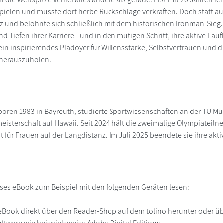
ielen und musste dort herbe Rückschläge verkraften. Doch statt auf
z und belohnte sich schließlich mit dem historischen Ironman-Sieg. 
nd Tiefen ihrer Karriere - und in den mutigen Schritt, ihre aktive 
 ein inspirierendes Plädoyer für Willensstärke, Selbstvertrauen und
 herauszuholen.
oren 1983 in Bayreuth, studierte Sportwissenschaften an der TU Mü
isterschaft auf Hawaii. Seit 2024 hält die zweimalige Olympiateiln
t für Frauen auf der Langdistanz. Im Juli 2025 beendete sie ihre akt
ses eBook zum Beispiel mit den folgenden Geräten lesen:
r
eBook direkt über den Reader-Shop auf dem tolino herunter oder übe
ftware wie beispielsweise Adobe Digital Editions.