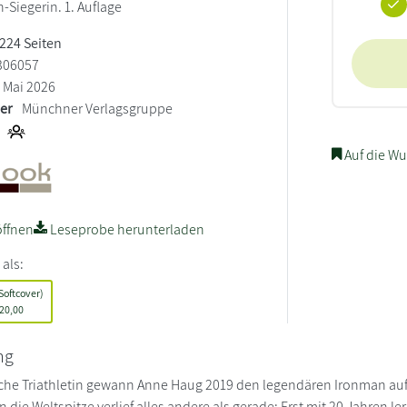
-Siegerin. 1. Auflage
 224 Seiten
306057
Mai 2026
ler
Münchner Verlagsgruppe
Auf die Wu
ffnen
Leseprobe herunterladen
 als:
Softcover)
20,00
ng
sche Triathletin gewann Anne Haug 2019 den legendären Ironman auf
 die Weltspitze verlief alles andere als gerade: Erst mit 20 Jahren 