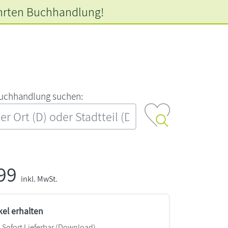
hrten
Buchhandlung!
‍u‍c‍h‍h‍a‍n‍d‍l‍u‍n‍g‍ ‍s‍u‍c‍h‍e‍n‍:‍
,99
inkl. MwSt.
kel erhalten
Sofort Lieferbar (Download)