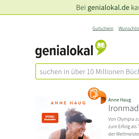
Bei
genialokal.de
kau
Gutschein
Wunschli
Anne Haug
Ironmad
Von Olympia z
zum Erfolg als 
der Weltmeiste