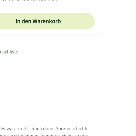
In den Warenkorb
nschliste
 Hawaii - und schrieb damit Sportgeschichte.
lernte sie schwimmen, kämpfte sich bis zu den