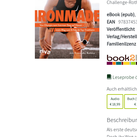
Challenge-Roth
eBook (epub)
,
EAN
9783745
Veröffentlicht
Verlag/Herstel
Familienlizenz
Leseprobe ö
Auch erhältlich
Audio
Buch (
€
18,99
€
Beschreibu
Als erste deut
Doch ihr Weg an