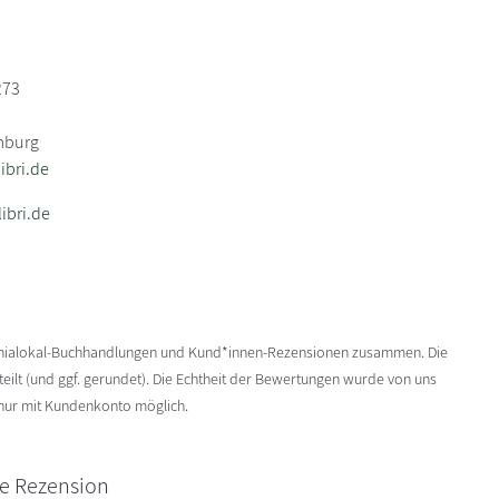
273
mburg
bri.de
ibri.de
enialokal-Buchhandlungen und Kund*innen-Rezensionen zusammen. Die
ilt (und ggf. gerundet). Die Echtheit der Bewertungen wurde von uns
 nur mit Kundenkonto möglich.
ne Rezension