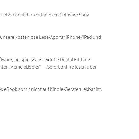
as eBook mit der kostenlosen Software Sony
r unsere kostenlose Lese-App für iPhone/iPad und
ware, beispielsweise Adobe Digital Editions,
ter „Meine eBooks“ - „Sofort online lesen über
s eBook somit nicht auf Kindle-Geräten lesbar ist.