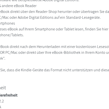
 & andere eBook Reader
eBook direkt über den Reader-Shop herunter oder übertragen Sie d
Mac oder Adobe Digital Editions auf ein Standard-Lesegeräte.
martphones
eses eBook auf Ihrem Smartphone oder Tablet lesen, finden Sie hie
phone/Tablets.
eBook direkt nach dem Herunterladen mit einer kostenlosen Lesesoft
R PC/Mac oder direkt über Ihre eBook-Bibliothek in Ihrem Konto un
ek“.
 Sie, dass die Kindle-Geräte das Format nicht unterstützen und diese
heit
ierefreiheit
2.2
A