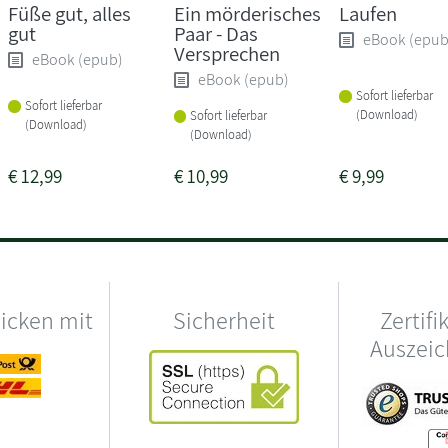
Füße gut, alles
Ein mörderisches
Laufen
gut
Paar - Das
eBook (epub
Versprechen
eBook (epub)
eBook (epub)
Sofort lieferbar
Sofort lieferbar
(Download)
Sofort lieferbar
(Download)
(Download)
€
12,99
€
10,99
€
9,99
hicken mit
Sicherheit
Zertifi
Auszei