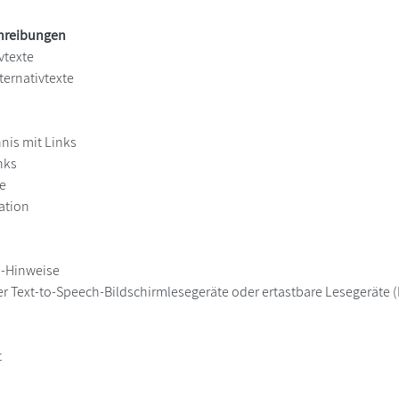
chreibungen
vtexte
ternativtexte
hnis mit Links
nks
e
ation
h-Hinweise
er Text-to-Speech-Bildschirmlesegeräte oder ertastbare Lesegeräte (B
t