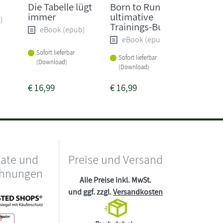
Die Tabelle lügt
Born to Run - Das
Aus Li
immer
ultimative
Spiel
)
Trainings-Buch
eBook (epub)
eBoo
eBook (epub)
Sofort lieferbar
Sofort li
Sofort lieferbar
(Download)
(Downlo
(Download)
€
16,99
€
16,99
€
12,99
kate und
Preise und Versand
chnungen
Alle Preise inkl. MwSt.
und ggf. zzgl.
Versandkosten