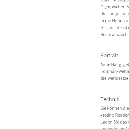
Olympischen Sp
die Langdistan
in die Höhen u
Geschichte ist
Beste aus sich
Portrait
Anne Haug, geb
Ironman-Weltme
die Weltbestzei
Technik
Sie können die
• tolino Reade
Laden Sie das 
kostenlosen So