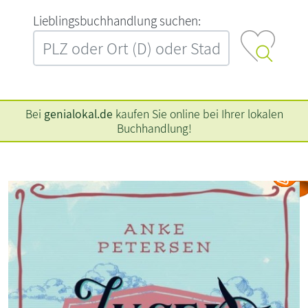
L‍i‍e‍b‍l‍i‍n‍g‍s‍b‍u‍c‍h‍h‍a‍n‍d‍l‍u‍n‍g‍ ‍s‍u‍c‍h‍e‍n‍:‍
Bei
genialokal.de
kaufen Sie online bei Ihrer lokalen
Buchhandlung!