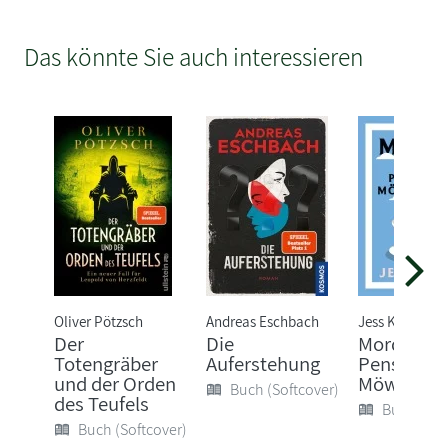
Das könnte Sie auch interessieren
Oliver Pötzsch
Andreas Eschbach
Jess Kidd
Der
Die
Mord in de
Totengräber
Auferstehung
Pension
und der Orden
Möwennes
Buch (Softcover)
des Teufels
Buch (Sof
Buch (Softcover)