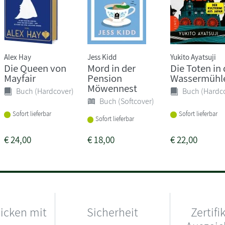
Alex Hay
Jess Kidd
Yukito Ayatsuji
Die Queen von
Mord in der
Die Toten in 
Mayfair
Pension
Wassermühl
Möwennest
Buch (Hardcover)
Buch (Hardc
Buch (Softcover)
Sofort lieferbar
Sofort lieferbar
Sofort lieferbar
€
24,00
€
18,00
€
22,00
hicken mit
Sicherheit
Zertifi