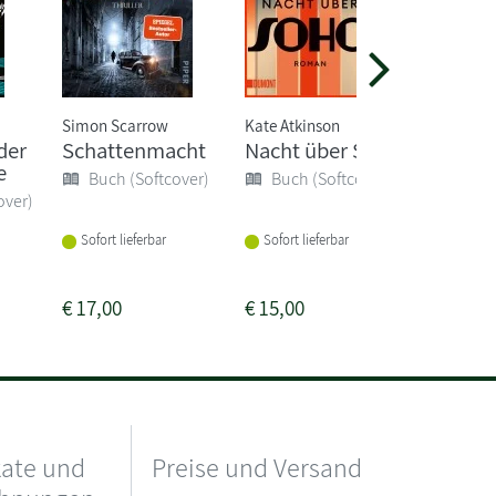
Simon Scarrow
Kate Atkinson
Seishi Yo
der
Schattenmacht
Nacht über Soho
Die rät
e
Honjin
Buch (Softcover)
Buch (Softcover)
over)
Buch 
Sofort lieferbar
Sofort lieferbar
Sofort li
€
17,00
€
15,00
€
12,00
kate und
Preise und Versand