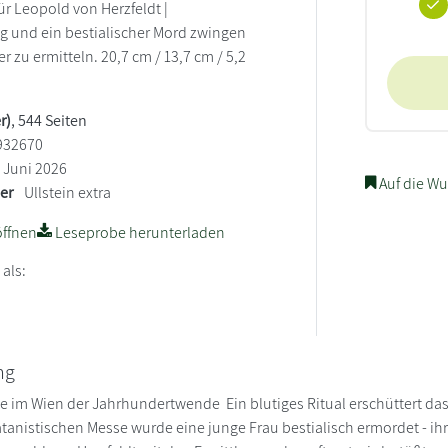
für Leopold von Herzfeldt |
 und ein bestialischer Mord zwingen
 zu ermitteln. 20,7 cm / 13,7 cm / 5,2
r)
, 544 Seiten
932670
Juni 2026
Auf die Wu
ler
Ullstein extra
ffnen
Leseprobe herunterladen
 als:
ng
le im Wien der Jahrhundertwende Ein blutiges Ritual erschüttert da
atanistischen Messe wurde eine junge Frau bestialisch ermordet - i