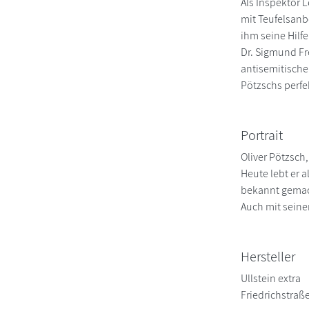
Als Inspektor L
mit Teufelsanb
ihm seine Hilf
Dr. Sigmund Fre
antisemitische
Pötzschs perfe
Portrait
Oliver Pötzsch
Heute lebt er 
bekannt gemach
Auch mit seine
Hersteller
Ullstein extra
Friedrichstraß