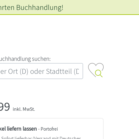
hrten
Buchhandlung!
‍u‍c‍h‍h‍a‍n‍d‍l‍u‍n‍g‍ ‍s‍u‍c‍h‍e‍n‍:‍
,99
inkl. MwSt.
kel liefern lassen
- Portofrei
Sofort lieferbar
(Versand mit Deutscher