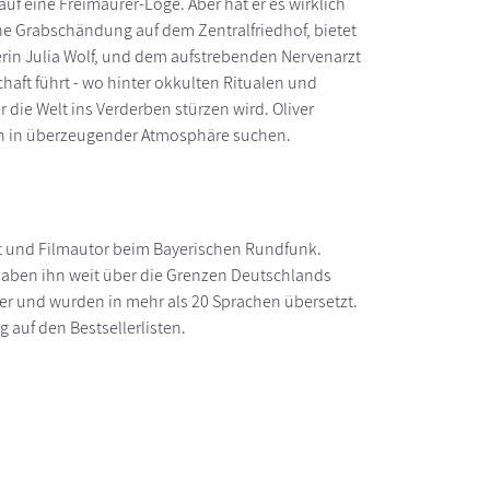
auf eine Freimaurer-Loge. Aber hat er es wirklich
ne Grabschändung auf dem Zentralfriedhof, bietet
erin Julia Wolf, und dem aufstrebenden Nervenarzt
chaft führt - wo hinter okkulten Ritualen und
die Welt ins Verderben stürzen wird. Oliver
ngen in überzeugender Atmosphäre suchen.
st und Filmautor beim Bayerischen Rundfunk.
 haben ihn weit über die Grenzen Deutschlands
er und wurden in mehr als 20 Sprachen übersetzt.
 auf den Bestsellerlisten.