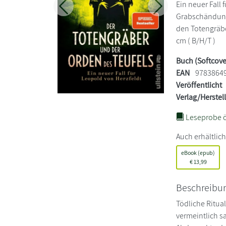
Ein neuer Fall 
Zurück
Weiter
Grabschändung
den Totengräber
cm ( B/H/T )
Buch (Softcove
EAN
9783864
Veröffentlicht
Verlag/Herstel
Leseprobe ö
Auch erhältlich
eBook (epub)
€
13,99
Beschreibu
Tödliche Ritua
vermeintlich s