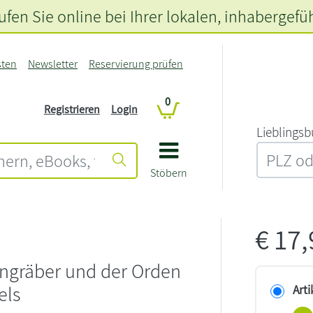
fen Sie online bei Ihrer lokalen
, inhabergefü
sten
Newsletter
Reservierung prüfen
0
Registrieren
Login
L‍i‍e‍b‍l‍i‍n‍g‍s‍b
Stöbern
€
17
ngräber und der Orden
els
Arti