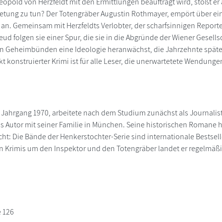
eopold von Herzfeldt mit den Ermittlungen beauftragt wird, stößt er 
etung zu tun? Der Totengräber Augustin Rothmayer, empört über ei
e an. Gemeinsam mit Herzfeldts Verlobter, der scharfsinnigen Report
ud folgen sie einer Spur, die sie in die Abgründe der Wiener Gesells
n Geheimbünden eine Ideologie heranwächst, die Jahrzehnte später 
kt konstruierter Krimi ist für alle Leser, die unerwartetete Wendu
, Jahrgang 1970, arbeitete nach dem Studium zunächst als Journali
als Autor mit seiner Familie in München. Seine historischen Romane
t: Die Bände der Henkerstochter-Serie sind internationale Bestsell
n Krimis um den Inspektor und den Totengräber landet er regelmäßig
e 126