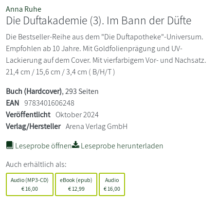
Anna Ruhe
Die Duftakademie (3). Im Bann der Düfte
Die Bestseller-Reihe aus dem "Die Duftapotheke"-Universum.
Empfohlen ab 10 Jahre. Mit Goldfolienprägung und UV-
Lackierung auf dem Cover. Mit vierfarbigem Vor- und Nachsatz.
21,4 cm / 15,6 cm / 3,4 cm ( B/H/T )
Buch (Hardcover)
, 293 Seiten
EAN
9783401606248
Veröffentlicht
Oktober 2024
Verlag/Hersteller
Arena Verlag GmbH
Leseprobe öffnen
Leseprobe herunterladen
Auch erhältlich als:
Audio (MP3-CD)
eBook (epub)
Audio
€
16,00
€
12,99
€
16,00