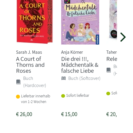
Sarah J. Maas
Anja Körner
Tahereh Mafi
A Court of
Die drei !!!,
Release M
Thorns and
Mädchentalk &
Buch
Roses
falsche Liebe
(Hardcove
Buch
Buch (Softcover)
(Hardcover)
Sofort lieferba
Sofort lieferbar
Lieferbar innerhalb
von 1-2 Wochen
€
26,00
€
15,00
€
20,00