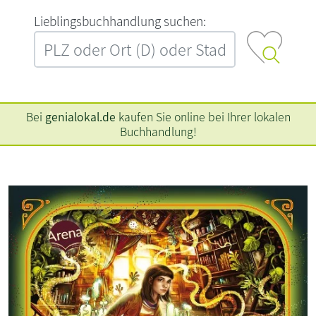
L‍i‍e‍b‍l‍i‍n‍g‍s‍b‍u‍c‍h‍h‍a‍n‍d‍l‍u‍n‍g‍ ‍s‍u‍c‍h‍e‍n‍:‍
Bei
genialokal.de
kaufen Sie online bei Ihrer lokalen
Buchhandlung!