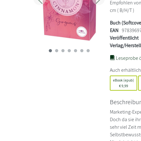
Zurück
Weiter
Empfohlen von 1
cm ( B/H/T )
Buch (Softcove
EAN
9783969
Veröffentlicht
Verlag/Herstel
Leseprobe ö
Auch erhältlich
eBook (epub)
€
9,99
Beschreibu
Marketing-Expe
Doch da sie ih
sehr viel Zeit
Selbstbewusst