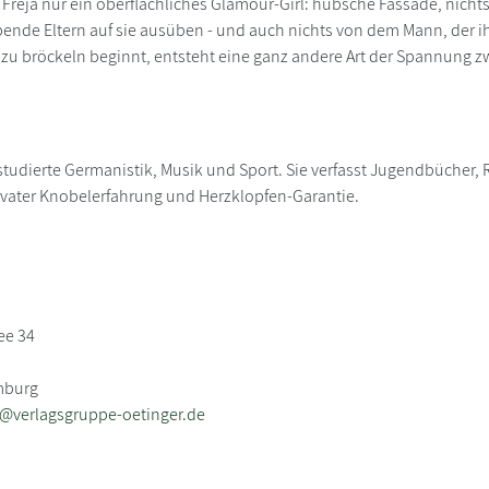
n Freja nur ein oberflächliches Glamour-Girl: hübsche Fassade, nicht
ende Eltern auf sie ausüben - und auch nichts von dem Mann, der ihr
 zu bröckeln beginnt, entsteht eine ganz andere Art der Spannung zw
studierte Germanistik, Musik und Sport. Sie verfasst Jugendbücher
vater Knobelerfahrung und Herzklopfen-Garantie.
ee 34
mburg
b@verlagsgruppe-oetinger.de