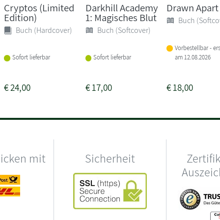
Cryptos (Limited
Darkhill Academy
Drawn Apart
Edition)
1: Magisches Blut
Buch (Softco
Buch (Hardcover)
Buch (Softcover)
Vorbestellbar - er
am 12.08.2026
Sofort lieferbar
Sofort lieferbar
€
24,00
€
17,00
€
18,00
hicken mit
Sicherheit
Zertifi
Auszei