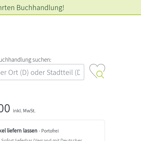
hrten
Buchhandlung!
‍u‍c‍h‍h‍a‍n‍d‍l‍u‍n‍g‍ ‍s‍u‍c‍h‍e‍n‍:‍
,00
inkl. MwSt.
kel liefern lassen
- Portofrei
Sofort lieferbar
(Versand mit Deutscher