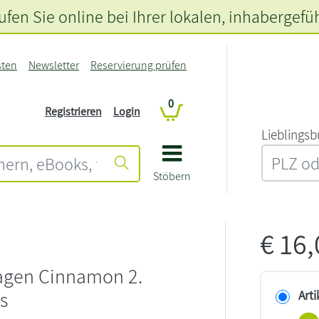
fen Sie online bei Ihrer lokalen
, inhabergefü
sten
Newsletter
Reservierung prüfen
0
Registrieren
Login
L‍i‍e‍b‍l‍i‍n‍g‍s‍b
Stöbern
€
16
gen Cinnamon 2.
s
Arti