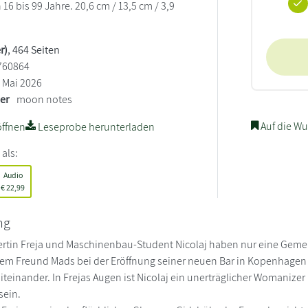
6 bis 99 Jahre. 20,6 cm / 13,5 cm / 3,9
r)
, 464 Seiten
760864
Mai 2026
ler
moon notes
Auf die Wu
ffnen
Leseprobe herunterladen
 als:
Audio
€
22,99
ng
rtin Freja und Maschinenbau-Student Nicolaj haben nur eine Gemei
rem Freund Mads bei der Eröffnung seiner neuen Bar in Kopenhagen 
 miteinander. In Frejas Augen ist Nicolaj ein unerträglicher Womani
sein.