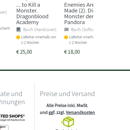
... to Kill a
Enemies Are
Stadt d
Monster.
Made (2). Die
und Be
ver)
Dragonblood
Monster der
(Stadt 
Academy
Pandora
Buch 
scheint
Buch (Hardcover)
Buch (Softcover)
Sofort li
Lieferbar innerhalb von
Lieferbar innerhalb von
1-2 Wochen
1-2 Wochen
€
25,00
€
18,00
€
15,00
kate und
Preise und Versand
chnungen
Alle Preise inkl. MwSt.
und ggf. zzgl.
Versandkosten