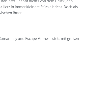
s dahinter. Er ahnt nichts von dem Druck, den
 Herz in immer kleinere Stücke bricht. Doch als
ischen ihnen ...
, Romantasy und Escape-Games - stets mit großen