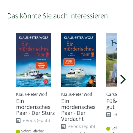
Das könnte Sie auch interessieren
Klaus-Peter Wolf
Klaus-Peter Wolf
Carsten Stark
Ein
Ein
Füße gut, 
mörderisches
mörderisches
gut
Paar - Der Sturz
Paar - Der
eBook (e
Verdacht
eBook (epub)
eBook (epub)
Sofort lieferba
Sofort lieferbar