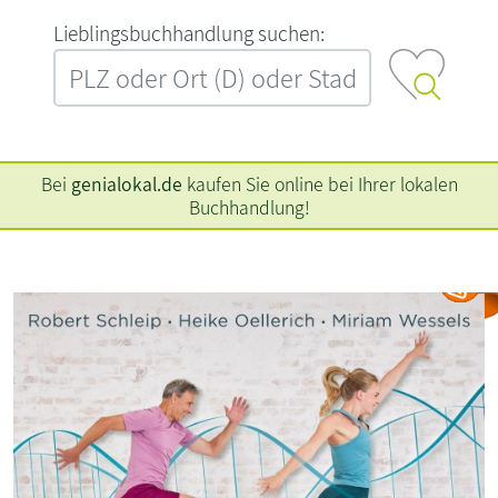
L‍i‍e‍b‍l‍i‍n‍g‍s‍b‍u‍c‍h‍h‍a‍n‍d‍l‍u‍n‍g‍ ‍s‍u‍c‍h‍e‍n‍:‍
Bei
genialokal.de
kaufen Sie online bei Ihrer lokalen
Buchhandlung!