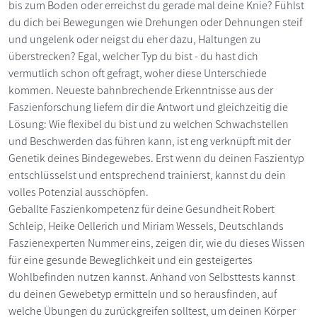
bis zum Boden oder erreichst du gerade mal deine Knie? Fühlst
du dich bei Bewegungen wie Drehungen oder Dehnungen steif
und ungelenk oder neigst du eher dazu, Haltungen zu
überstrecken? Egal, welcher Typ du bist - du hast dich
vermutlich schon oft gefragt, woher diese Unterschiede
kommen. Neueste bahnbrechende Erkenntnisse aus der
Faszienforschung liefern dir die Antwort und gleichzeitig die
Lösung: Wie flexibel du bist und zu welchen Schwachstellen
und Beschwerden das führen kann, ist eng verknüpft mit der
Genetik deines Bindegewebes. Erst wenn du deinen Faszientyp
entschlüsselst und entsprechend trainierst, kannst du dein
volles Potenzial ausschöpfen.
Geballte Faszienkompetenz für deine Gesundheit Robert
Schleip, Heike Oellerich und Miriam Wessels, Deutschlands
Faszienexperten Nummer eins, zeigen dir, wie du dieses Wissen
für eine gesunde Beweglichkeit und ein gesteigertes
Wohlbefinden nutzen kannst. Anhand von Selbsttests kannst
du deinen Gewebetyp ermitteln und so herausfinden, auf
welche Übungen du zurückgreifen solltest, um deinen Körper