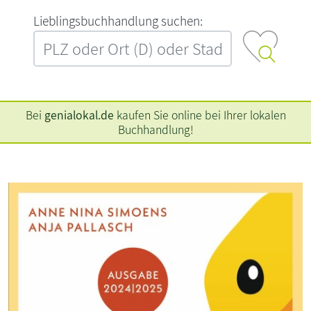
L‍i‍e‍b‍l‍i‍n‍g‍s‍b‍u‍c‍h‍h‍a‍n‍d‍l‍u‍n‍g‍ ‍s‍u‍c‍h‍e‍n‍:‍
Bei
genialokal.de
kaufen Sie online bei Ihrer lokalen
Buchhandlung!