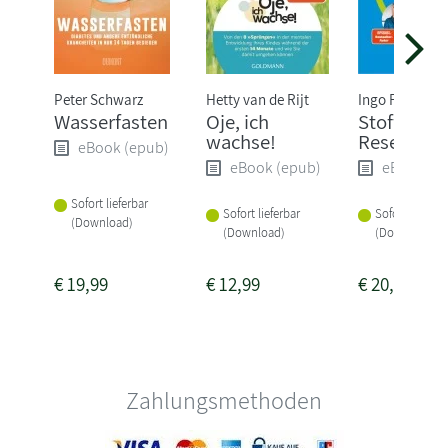
Peter Schwarz
Hetty van de Rijt
Ingo Froböse
Wasserfasten
Oje, ich
Stoffwechs
wachse!
Reset
eBook (epub)
eBook (epub)
eBook (e
Sofort lieferbar
Sofort lieferbar
Sofort lieferba
(Download)
(Download)
(Download)
€
19,99
€
12,99
€
20,99
Zahlungsmethoden