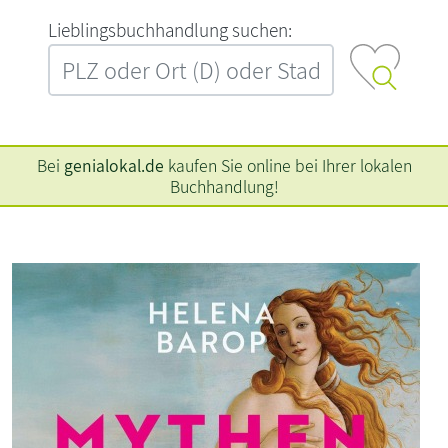
L‍i‍e‍b‍l‍i‍n‍g‍s‍b‍u‍c‍h‍h‍a‍n‍d‍l‍u‍n‍g‍ ‍s‍u‍c‍h‍e‍n‍:‍
Bei
genialokal.de
kaufen Sie online bei Ihrer lokalen
Buchhandlung!