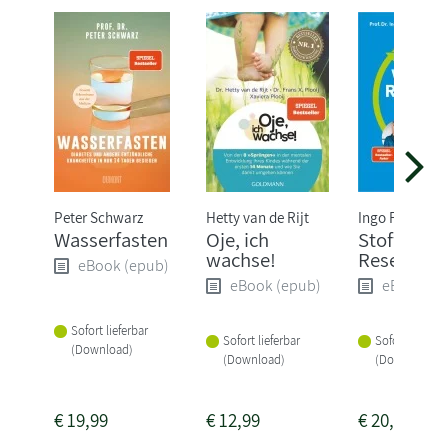
Peter Schwarz
Hetty van de Rijt
Ingo Froböse
Wasserfasten
Oje, ich
Stoffwechs
wachse!
Reset
eBook (epub)
eBook (epub)
eBook (e
Sofort lieferbar
Sofort lieferbar
Sofort lieferba
(Download)
(Download)
(Download)
€
19,99
€
12,99
€
20,99