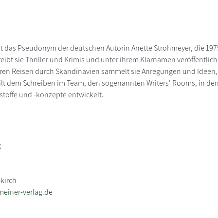
t das Pseudonym der deutschen Autorin Anette Strohmeyer, die 197
ibt sie Thriller und Krimis und unter ihrem Klarnamen veröffentlic
ren Reisen durch Skandinavien sammelt sie Anregungen und Ideen, die
gilt dem Schreiben im Team, den sogenannten Writers' Rooms, in d
stoffe und -konzepte entwickelt.
g
kirch
einer-verlag.de