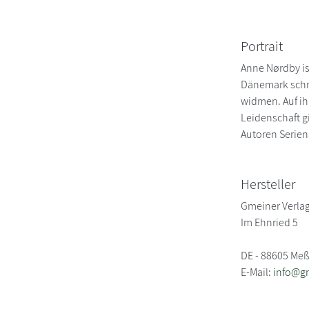
Portrait
Anne Nørdby is
Dänemark schre
widmen. Auf ih
Leidenschaft 
Autoren Serien
Hersteller
Gmeiner Verla
Im Ehnried 5
DE - 88605 Meß
E-Mail:
info@gm