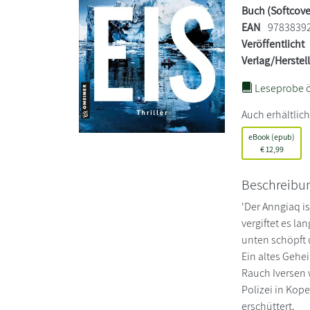
Buch (Softcove
EAN
9783839
Veröffentlicht
Verlag/Herstel
Leseprobe ö
Auch erhältlich
eBook (epub)
€
12,99
Beschreibu
'Der Anngiaq is
vergiftet es l
unten schöpft u
Ein altes Gehei
Rauch Iversen w
Polizei in Kop
erschüttert.