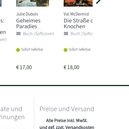
Julie Dubois
Val McDermid
Lisa Quen
s:
Geheimes
Die Straße der
Die
Paradies
Knochen
Bernste
hen
n
Buch (Softcover)
Buch (Softcover)
ver)
Buch 
Sofort lieferbar
Sofort lieferbar
Lieferba
1-2 Woc
€
17,00
€
18,00
€
22,00
kate und
Preise und Versand
chnungen
Alle Preise inkl. MwSt.
und ggf. zzgl.
Versandkosten