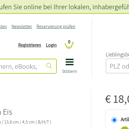
fen Sie online bei Ihrer lokalen
, inhabergefü
sten
Newsletter
Reservierung prüfen
0
Registrieren
Login
L‍i‍e‍b‍l‍i‍n‍g‍s‍b
Stöbern
€
18
 Eis
Arti
m / 13,6 cm / 4,5 cm ( B/H/T )