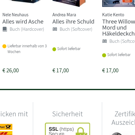
Nele Neuhaus
Andrea Mara
Katie Kento
Alles wird Asche
Alles ihre Schuld
Three Willow
Mord und
Buch (Hardcover)
Buch (Softcover)
Häkeldeckc
Buch (Softco
Lieferbar innerhalb von 3
Sofort lieferbar
Wochen
Sofort lieferbar
€
26,00
€
17,00
€
17,00
hicken mit
Sicherheit
Zertifi
Auszei