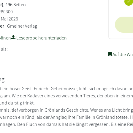
r)
, 496 Seiten
280300
Mai 2026
ler
Gmeiner Verlag
ffnen
Leseprobe herunterladen
 als:
Auf die Wu
ng
t ein böser Geist. Er riecht Geheimnisse, fühlt sich magisch davon a
angsam. Wie der Kadaver eines verwesenden Tieres, der oben in einem
nd durstig trinkt.'
mnis, tief verborgen in Grönlands Geschichte. Wer es ans Licht bringt
ar noch ein Kind, als der Anngiaq ihre Familie in Grönland tötete. H
enhagen. Den Fluch von damals hat sie längst vergessen. Bis eine 