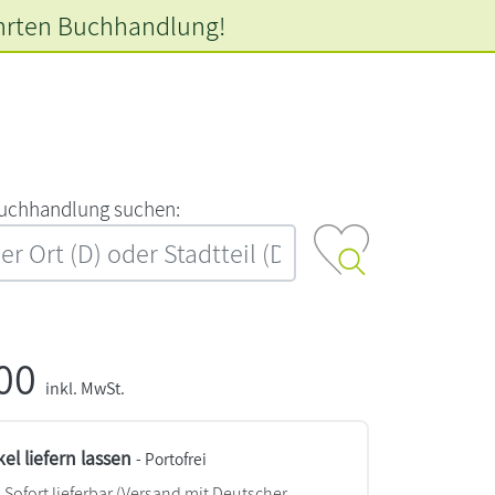
hrten
Buchhandlung!
‍u‍c‍h‍h‍a‍n‍d‍l‍u‍n‍g‍ ‍s‍u‍c‍h‍e‍n‍:‍
,00
inkl. MwSt.
kel liefern lassen
- Portofrei
Sofort lieferbar
(Versand mit Deutscher