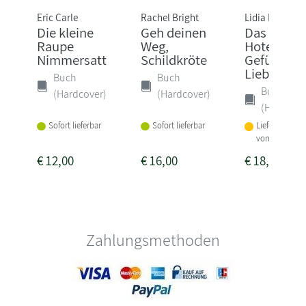
Eric Carle
Rachel Bright
Lidia Brankov
Die kleine
Geh deinen
Das Grand
Raupe
Weg,
Hotel der
Nimmersatt
Schildkröte
Gefühle. 
Liebe, Wu..
Buch
Buch
Buch
(Hardcover)
(Hardcover)
(Hardcove
Sofort lieferbar
Sofort lieferbar
Lieferbar inne
von 3-4 Woch
€
12,00
€
16,00
€
18,00
Zahlungsmethoden