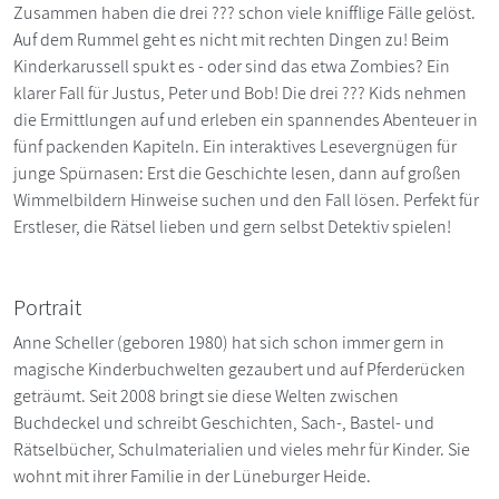
Zusammen haben die drei ??? schon viele knifflige Fälle gelöst.
Auf dem Rummel geht es nicht mit rechten Dingen zu! Beim
Kinderkarussell spukt es - oder sind das etwa Zombies? Ein
klarer Fall für Justus, Peter und Bob! Die drei ??? Kids nehmen
die Ermittlungen auf und erleben ein spannendes Abenteuer in
fünf packenden Kapiteln. Ein interaktives Lesevergnügen für
junge Spürnasen: Erst die Geschichte lesen, dann auf großen
Wimmelbildern Hinweise suchen und den Fall lösen. Perfekt für
Erstleser, die Rätsel lieben und gern selbst Detektiv spielen!
Portrait
Anne Scheller (geboren 1980) hat sich schon immer gern in
magische Kinderbuchwelten gezaubert und auf Pferderücken
geträumt. Seit 2008 bringt sie diese Welten zwischen
Buchdeckel und schreibt Geschichten, Sach-, Bastel- und
Rätselbücher, Schulmaterialien und vieles mehr für Kinder. Sie
wohnt mit ihrer Familie in der Lüneburger Heide.