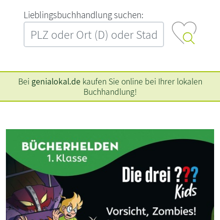
L‍i‍e‍b‍l‍i‍n‍g‍s‍b‍u‍c‍h‍h‍a‍n‍d‍l‍u‍n‍g‍ ‍s‍u‍c‍h‍e‍n‍:‍
Bei
genialokal.de
kaufen Sie online bei Ihrer lokalen
Buchhandlung!