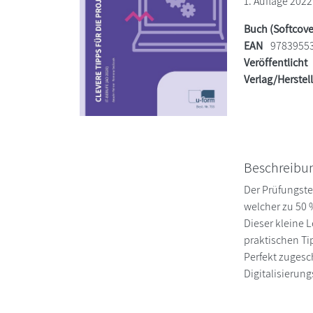
1. Auflage 2022
Buch (Softcove
EAN
9783955
Veröffentlicht
Verlag/Herstel
Beschreibu
Der Prüfungste
welcher zu 50 
Dieser kleine 
praktischen Ti
Perfekt zugesc
Digitalisierun