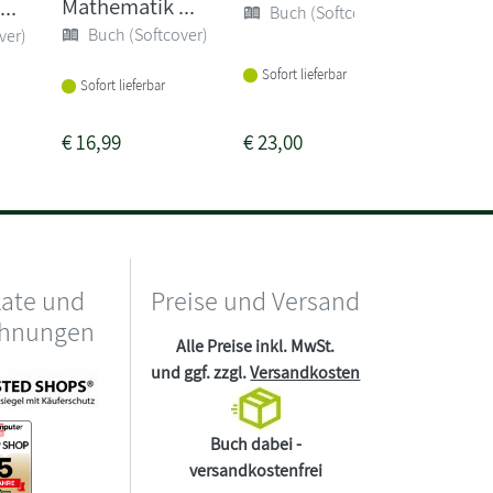
Mathematik ...
Auszeit.
...
Buch (Softcover)
Buch (Softcover)
Buch 
ver)
Sofort lieferbar
Lieferba
Sofort lieferbar
Wochen
€
16,99
€
23,00
€
18,00
kate und
Preise und Versand
chnungen
Alle Preise inkl. MwSt.
und ggf. zzgl.
Versandkosten
Buch dabei -
versandkostenfrei