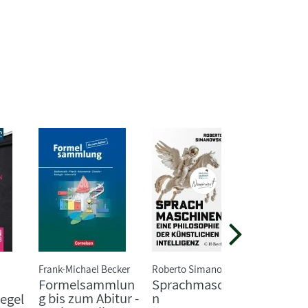
Frank-Michael Becker
Roberto Simanowski
Arno Stro
Formelsammlun
Sprachmaschine
Happy 
g bis zum Abitur -
n
Die per
egel