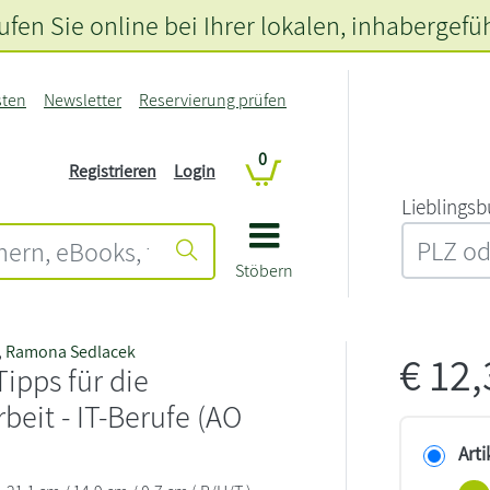
fen Sie online bei Ihrer lokalen
, inhabergefü
sten
Newsletter
Reservierung prüfen
0
Registrieren
Login
L‍i‍e‍b‍l‍i‍n‍g‍s‍b
Stöbern
,
Ramona Sedlacek
€
12
Tipps für die
rbeit - IT-Berufe (AO
Arti