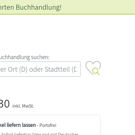
hrten
Buchhandlung!
‍u‍c‍h‍h‍a‍n‍d‍l‍u‍n‍g‍ ‍s‍u‍c‍h‍e‍n‍:‍
,30
inkl. MwSt.
kel liefern lassen
- Portofrei
Sofort lieferbar
(Versand mit Deutscher