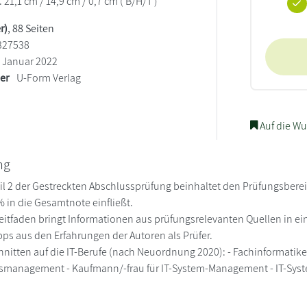
. 21,1 cm / 14,9 cm / 0,7 cm ( B/H/T )
r)
, 88 Seiten
327538
Januar 2022
ler
U-Form Verlag
Auf die Wu
ng
il 2 der Gestreckten Abschlussprüfung beinhaltet den Prüfungsbere
% in die Gesamtnote einfließt.
Leitfaden bringt Informationen aus prüfungsrelevanten Quellen in ei
pps aus den Erfahrungen der Autoren als Prüfer.
hnitten auf die IT-Berufe (nach Neuordnung 2020): - Fachinformatiker
gsmanagement - Kaufmann/-frau für IT-System-Management - IT-Syst