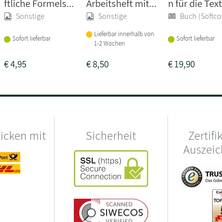
ftliche Formels...
Arbeitsheft mit...
n für die Text
Sonstige
Sonstige
Buch (Softco
Lieferbar innerhalb von
Sofort lieferbar
Sofort lieferbar
1-2 Wochen
€
4,95
€
8,50
€
19,90
hicken mit
Sicherheit
Zertifi
Auszei