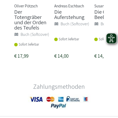
Oliver Pötzsch
Andreas Eschbach
Susanne Goga
Der
Die
Die Geiste
Totengräber
Auferstehung
Beelitz
und der Orden
Buch (Softcover)
Buch (Sof
des Teufels
Buch (Softcover)
Sofort lieferbar
Sofort lieferba
Sofort lieferbar
€
17,99
€
14,00
€
14,00
Zahlungsmethoden