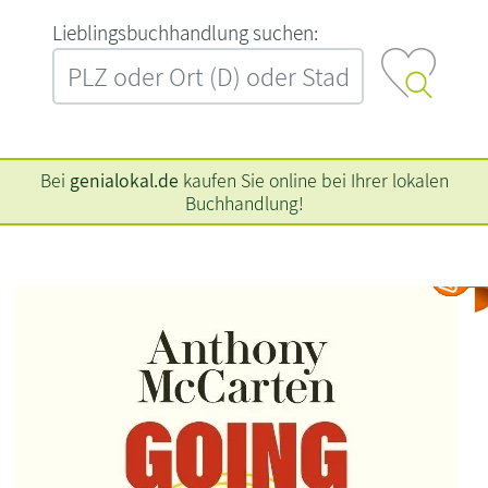
L‍i‍e‍b‍l‍i‍n‍g‍s‍b‍u‍c‍h‍h‍a‍n‍d‍l‍u‍n‍g‍ ‍s‍u‍c‍h‍e‍n‍:‍
Bei
genialokal.de
kaufen Sie online bei Ihrer lokalen
Buchhandlung!