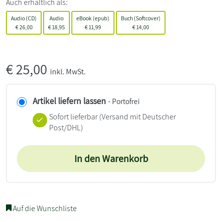
Auch erhältlich als:
Audio (CD)
Audio
eBook (epub)
Buch (Softcover)
€
26,00
€
18,95
€
11,99
€
14,00
€
25,00
inkl. MwSt.
Artikel liefern lassen
- Portofrei
Sofort lieferbar
(Versand mit Deutscher
Post/DHL)
In den Warenkorb
Auf die Wunschliste