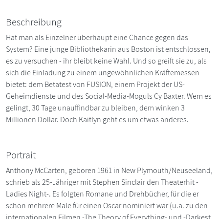
Beschreibung
Hat man als Einzelner überhaupt eine Chance gegen das
System? Eine junge Bibliothekarin aus Boston ist entschlossen,
es zu versuchen - ihr bleibt keine Wahl. Und so greift sie zu, als
sich die Einladung zu einem ungewöhnlichen Kräftemessen
bietet: dem Betatest von FUSION, einem Projekt der US-
Geheimdienste und des Social-Media-Moguls Cy Baxter. Wem es
gelingt, 30 Tage unauffindbar zu bleiben, dem winken 3
Millionen Dollar. Doch Kaitlyn geht es um etwas anderes.
Portrait
Anthony McCarten, geboren 1961 in New Plymouth/Neuseeland,
schrieb als 25-Jähriger mit Stephen Sinclair den Theaterhit -
Ladies Night-. Es folgten Romane und Drehbücher, für die er
schon mehrere Male für einen Oscar nominiert war (u.a. zu den
internationalen Filmen -The Theory of Everything- und -Darkest